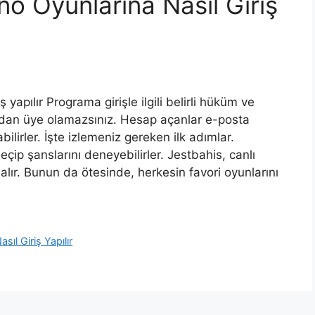
no Oyunlarına Nasıl Giriş
 yapılır Programa girişle ilgili belirli hüküm ve
madan üye olamazsınız. Hesap açanlar e-posta
bilirler. İşte izlemeniz gereken ilk adımlar.
seçip şanslarını deneyebilirler. Jestbahis, canlı
 alır. Bunun da ötesinde, herkesin favori oyunlarını
ıl Giriş Yapılır