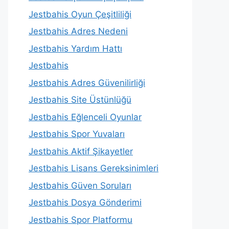
Jestbahis Oyun Çeşitliliği
Jestbahis Adres Nedeni
Jestbahis Yardım Hattı
Jestbahis
Jestbahis Adres Güvenilirliği
Jestbahis Site Üstünlüğü
Jestbahis Eğlenceli Oyunlar
Jestbahis Spor Yuvaları
Jestbahis Aktif Şikayetler
Jestbahis Lisans Gereksinimleri
Jestbahis Güven Soruları
Jestbahis Dosya Gönderimi
Jestbahis Spor Platformu