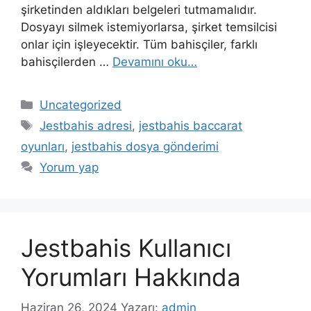
şirketinden aldıkları belgeleri tutmamalıdır.
Dosyayı silmek istemiyorlarsa, şirket temsilcisi
onlar için işleyecektir. Tüm bahisçiler, farklı
bahisçilerden …
Devamını oku…
Kategoriler
Uncategorized
Etiketler
Jestbahis adresi
,
jestbahis baccarat
oyunları
,
jestbahis dosya gönderimi
Yorum yap
Jestbahis Kullanıcı
Yorumları Hakkında
Haziran 26, 2024
Yazarı:
admin