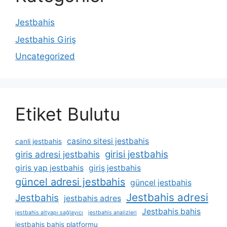
Jestbahis
Jestbahis Giriş
Uncategorized
Etiket Bulutu
casino sitesi jestbahis
canli jestbahis
girisi jestbahis
giris adresi jestbahis
giris yap jestbahis
giriş jestbahis
güncel adresi jestbahis
güncel jestbahis
Jestbahis adresi
Jestbahis
jestbahis adres
Jestbahis bahis
jestbahis altyapı sağlayıcı
jestbahis analizleri
jestbahis bahis platformu