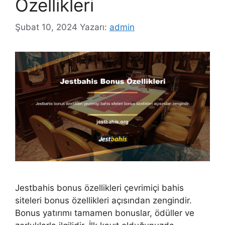
Özellikleri
Şubat 10, 2024
Yazarı:
admin
Jestbahis bonus özellikleri çevrimiçi bahis
siteleri bonus özellikleri açısından zengindir.
Bonus yatırımı tamamen bonuslar, ödüller ve