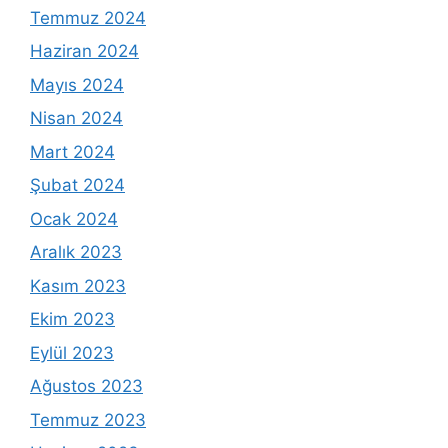
Temmuz 2024
Haziran 2024
Mayıs 2024
Nisan 2024
Mart 2024
Şubat 2024
Ocak 2024
Aralık 2023
Kasım 2023
Ekim 2023
Eylül 2023
Ağustos 2023
Temmuz 2023