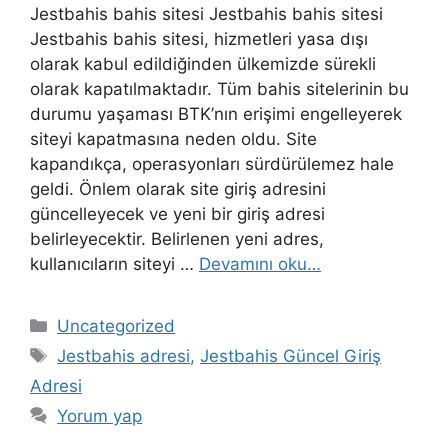
Jestbahis bahis sitesi Jestbahis bahis sitesi
Jestbahis bahis sitesi, hizmetleri yasa dışı
olarak kabul edildiğinden ülkemizde sürekli
olarak kapatılmaktadır. Tüm bahis sitelerinin bu
durumu yaşaması BTK’nın erişimi engelleyerek
siteyi kapatmasına neden oldu. Site
kapandıkça, operasyonları sürdürülemez hale
geldi. Önlem olarak site giriş adresini
güncelleyecek ve yeni bir giriş adresi
belirleyecektir. Belirlenen yeni adres,
kullanıcıların siteyi …
Devamını oku…
Kategoriler
Uncategorized
Etiketler
Jestbahis adresi
,
Jestbahis Güncel Giriş
Adresi
Yorum yap