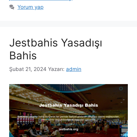
Yorum yap
Jestbahis Yasadışı
Bahis
Şubat 21, 2024
Yazarı:
admin