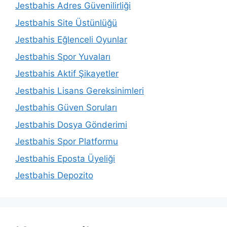
Jestbahis Adres Güvenilirliği
Jestbahis Site Üstünlüğü
Jestbahis Eğlenceli Oyunlar
Jestbahis Spor Yuvaları
Jestbahis Aktif Şikayetler
Jestbahis Lisans Gereksinimleri
Jestbahis Güven Soruları
Jestbahis Dosya Gönderimi
Jestbahis Spor Platformu
Jestbahis Eposta Üyeliği
Jestbahis Depozito