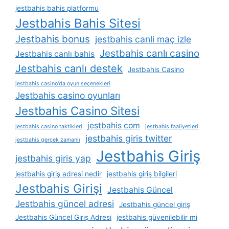
jestbahis bahis platformu
Jestbahis Bahis Sitesi
Jestbahis bonus
jestbahis canli maç izle
Jestbahis canlı casino
Jestbahis canlı bahis
Jestbahis canlı destek
Jestbahis Casino
jestbahis casino'da oyun seçenekleri
Jestbahis casino oyunları
Jestbahis Casino Sitesi
jestbahis com
jestbahis casino taktikleri
jestbahis faaliyetleri
jestbahis giris twitter
jestbahis gerçek zamanlı
Jestbahis Giriş
jestbahis giris yap
jestbahis giriş adresi nedir
jestbahis giriş bilgileri
Jestbahis Girişi
Jestbahis Güncel
Jestbahis güncel adresi
Jestbahis güncel giriş
Jestbahis Güncel Giriş Adresi
jestbahis güvenilebilir mi