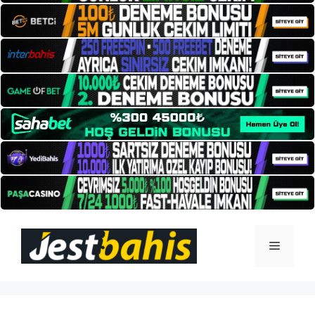
İçeriğe
atla
Menü