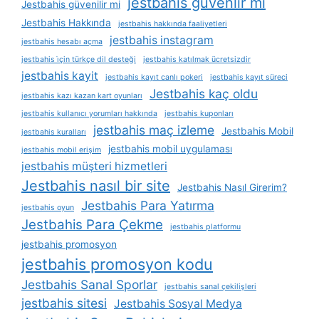
jestbahis güvenlir mi
Jestbahis güvenilir mi
Jestbahis Hakkında
jestbahis hakkında faaliyetleri
jestbahis instagram
jestbahis hesabı açma
jestbahis i̇çin türkçe dil desteği
jestbahis katılmak ücretsizdir
jestbahis kayit
jestbahis kayıt canlı pokeri
jestbahis kayıt süreci
Jestbahis kaç oldu
jestbahis kazı kazan kart oyunları
jestbahis kullanıcı yorumları hakkında
jestbahis kuponları
jestbahis maç izleme
Jestbahis Mobil
jestbahis kuralları
jestbahis mobil uygulaması
jestbahis mobil erişim
jestbahis müşteri hizmetleri
Jestbahis nasıl bir site
Jestbahis Nasıl Girerim?
Jestbahis Para Yatırma
jestbahis oyun
Jestbahis Para Çekme
jestbahis platformu
jestbahis promosyon
jestbahis promosyon kodu
Jestbahis Sanal Sporlar
jestbahis sanal çekilişleri
jestbahis sitesi
Jestbahis Sosyal Medya