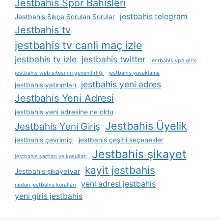
Jestbahis Spor Bahisleri
jestbahis telegram
Jestbahis Sıkça Sorulan Sorular
Jestbahis tv
jestbahis tv canli maç izle
jestbahis tv izle
jestbahis twitter
jestbahis vpn giriş
jestbahis web sitesinin güvenilirliği
jestbahis yasaklama
jestbahis yeni adres
jestbahis yatırımları
Jestbahis Yeni Adresi
jestbahis yeni adresine ne oldu
Jestbahis Üyelik
Jestbahis Yeni Giriş
jestbahis çevrimiçi
jestbahis çeşitli seçenekler
Jestbahis şikayet
jestbahis şartları ve koşulları
kayit jestbahis
Jestbahis şikayetvar
yeni adresi jestbahis
neden jestbahis kuralları
yeni giris jestbahis