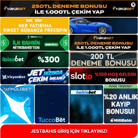
×
JESTBAHIS GİRİŞ İÇİN TIKLAYINIZ!