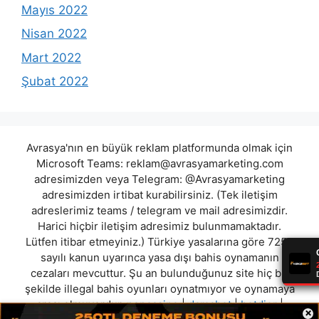
Mayıs 2022
Nisan 2022
Mart 2022
Şubat 2022
Avrasya'nın en büyük reklam platformunda olmak için
Microsoft Teams:
reklam@avrasyamarketing.com
adresimizden veya Telegram: @Avrasyamarketing
adresimizden irtibat kurabilirsiniz. (Tek iletişim
adreslerimiz teams / telegram ve mail adresimizdir.
Harici hiçbir iletişim adresimiz bulunmamaktadır.
Lütfen itibar etmeyiniz.) Türkiye yasalarına göre 7258
sayılı kanun uyarınca yasa dışı bahis oynamanın
cezaları mevcuttur. Şu an bulunduğunuz site hiç bir
şekilde illegal bahis oyunları oynatmıyor ve oynamaya
aracı olmuyordur.
pepcasino
|
damabet
|
betdior
|
×