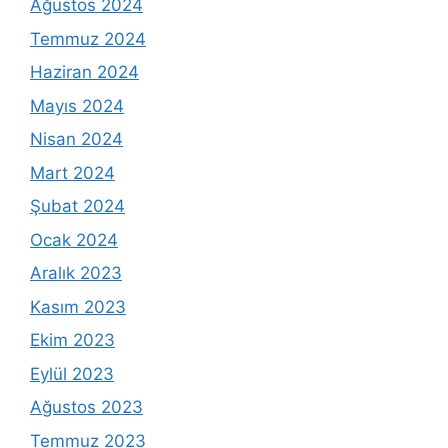
Ağustos 2024
Temmuz 2024
Haziran 2024
Mayıs 2024
Nisan 2024
Mart 2024
Şubat 2024
Ocak 2024
Aralık 2023
Kasım 2023
Ekim 2023
Eylül 2023
Ağustos 2023
Temmuz 2023