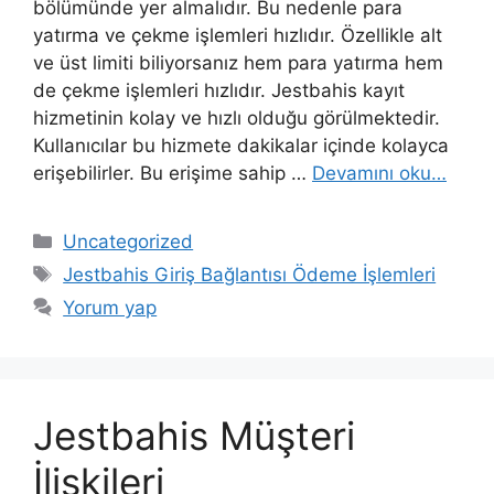
bölümünde yer almalıdır. Bu nedenle para
yatırma ve çekme işlemleri hızlıdır. Özellikle alt
ve üst limiti biliyorsanız hem para yatırma hem
de çekme işlemleri hızlıdır. Jestbahis kayıt
hizmetinin kolay ve hızlı olduğu görülmektedir.
Kullanıcılar bu hizmete dakikalar içinde kolayca
erişebilirler. Bu erişime sahip …
Devamını oku…
Kategoriler
Uncategorized
Etiketler
Jestbahis Giriş Bağlantısı Ödeme İşlemleri
Yorum yap
Jestbahis Müşteri
İlişkileri