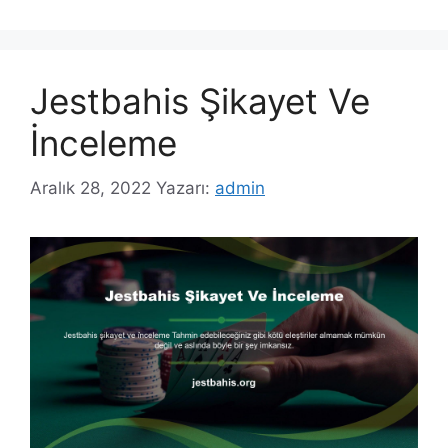
Jestbahis Şikayet Ve
İnceleme
Aralık 28, 2022
Yazarı:
admin