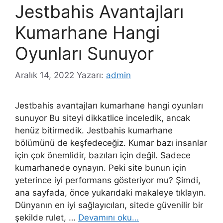
Jestbahis Avantajları
Kumarhane Hangi
Oyunları Sunuyor
Aralık 14, 2022
Yazarı:
admin
Jestbahis avantajları kumarhane hangi oyunları
sunuyor Bu siteyi dikkatlice inceledik, ancak
henüz bitirmedik. Jestbahis kumarhane
bölümünü de keşfedeceğiz. Kumar bazı insanlar
için çok önemlidir, bazıları için değil. Sadece
kumarhanede oynayın. Peki site bunun için
yeterince iyi performans gösteriyor mu? Şimdi,
ana sayfada, önce yukarıdaki makaleye tıklayın.
Dünyanın en iyi sağlayıcıları, sitede güvenilir bir
şekilde rulet, …
Devamını oku…