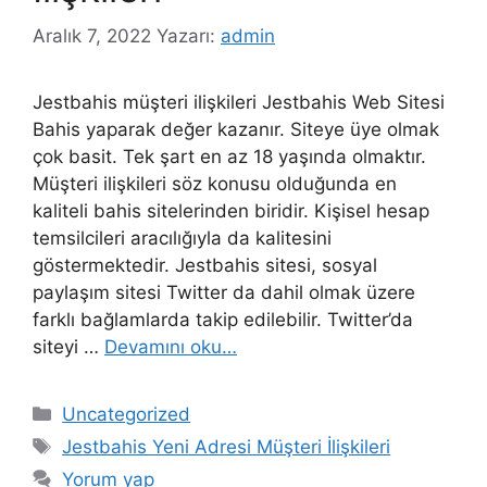
Aralık 7, 2022
Yazarı:
admin
Jestbahis müşteri ilişkileri Jestbahis Web Sitesi
Bahis yaparak değer kazanır. Siteye üye olmak
çok basit. Tek şart en az 18 yaşında olmaktır.
Müşteri ilişkileri söz konusu olduğunda en
kaliteli bahis sitelerinden biridir. Kişisel hesap
temsilcileri aracılığıyla da kalitesini
göstermektedir. Jestbahis sitesi, sosyal
paylaşım sitesi Twitter da dahil olmak üzere
farklı bağlamlarda takip edilebilir. Twitter’da
siteyi …
Devamını oku…
Kategoriler
Uncategorized
Etiketler
Jestbahis Yeni Adresi Müşteri İlişkileri
Yorum yap