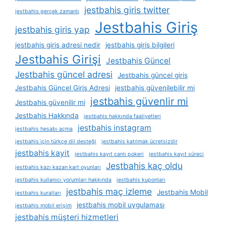
jestbahis giris twitter
jestbahis gerçek zamanlı
Jestbahis Giriş
jestbahis giris yap
jestbahis giriş adresi nedir
jestbahis giriş bilgileri
Jestbahis Girişi
Jestbahis Güncel
Jestbahis güncel adresi
Jestbahis güncel giriş
Jestbahis Güncel Giriş Adresi
jestbahis güvenilebilir mi
jestbahis güvenlir mi
Jestbahis güvenilir mi
Jestbahis Hakkında
jestbahis hakkında faaliyetleri
jestbahis instagram
jestbahis hesabı açma
jestbahis i̇çin türkçe dil desteği
jestbahis katılmak ücretsizdir
jestbahis kayit
jestbahis kayıt canlı pokeri
jestbahis kayıt süreci
Jestbahis kaç oldu
jestbahis kazı kazan kart oyunları
jestbahis kullanıcı yorumları hakkında
jestbahis kuponları
jestbahis maç izleme
Jestbahis Mobil
jestbahis kuralları
jestbahis mobil uygulaması
jestbahis mobil erişim
jestbahis müşteri hizmetleri