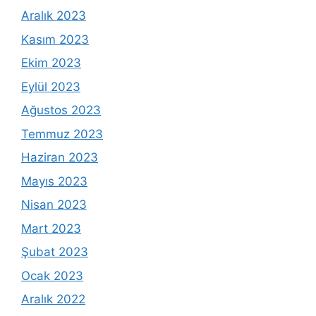
Aralık 2023
Kasım 2023
Ekim 2023
Eylül 2023
Ağustos 2023
Temmuz 2023
Haziran 2023
Mayıs 2023
Nisan 2023
Mart 2023
Şubat 2023
Ocak 2023
Aralık 2022