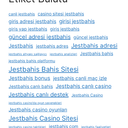
casino sitesi jestbahis
canli jestbahis
girisi jestbahis
giris adresi jestbahis
giris yap jestbahis
giriş jestbahis
güncel adresi jestbahis
güncel jestbahis
Jestbahis adresi
Jestbahis
jestbahis adres
Jestbahis bahis
jestbahis altyapı sağlayıcı
jestbahis analizleri
jestbahis bahis platformu
Jestbahis Bahis Sitesi
Jestbahis bonus
jestbahis canli maç izle
Jestbahis canlı casino
Jestbahis canlı bahis
Jestbahis canlı destek
Jestbahis Casino
jestbahis casino'da oyun seçenekleri
Jestbahis casino oyunları
Jestbahis Casino Sitesi
jestbahis com
jestbahis casino taktikleri
jestbahis faaliyetleri