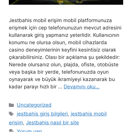
Jestbahis mobil erişim mobil platformunuza
erişmek için cep telefonunuzun mevcut adresini
kullanarak giriş yapmanız yeterlidir. Kullanıcının
konumu ne olursa olsun, mobil cihazlarda
casino deneyimlerinin keyfini kesintisiz olarak
çıkarabilirsiniz. Olası bir açıklama şu şekildedir:
Nerede olursanız olun, plajda, ofiste, otobüste
veya başka bir yerde, telefonunuzda oyun
oynayarak ve büyük ikramiyeyi kazanarak bu
kadar parayı hızlı bir …
Devamını oku…
Kategoriler
Uncategorized
Etiketler
jestbahis giriş bilgileri
,
jestbahis mobil
erişim
,
Jestbahis nasıl bir site
Yorum yap