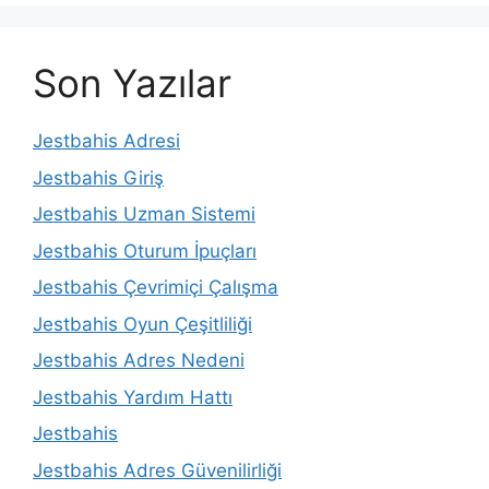
Son Yazılar
Jestbahis Adresi
Jestbahis Giriş
Jestbahis Uzman Sistemi
Jestbahis Oturum İpuçları
Jestbahis Çevrimiçi Çalışma
Jestbahis Oyun Çeşitliliği
Jestbahis Adres Nedeni
Jestbahis Yardım Hattı
Jestbahis
Jestbahis Adres Güvenilirliği