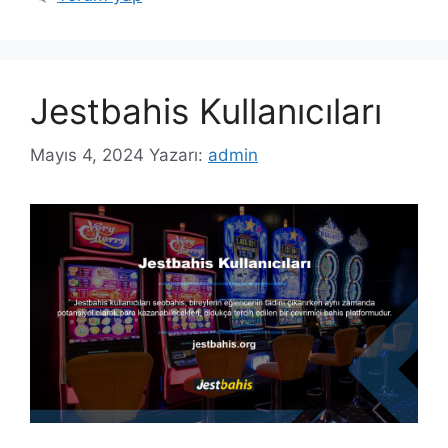
Jestbahis Kullanıcıları
Mayıs 4, 2024
Yazarı:
admin