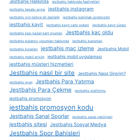
Jestbahis Hakkında
jestbahis hakkında faaliyetleri
jestbahis instagram
jestbahis hesabı açma
jestbahis i̇çin türkçe dil desteği
jestbahis katılmak ücretsizdir
jestbahis kayit
jestbahis kayıt canlı pokeri
jestbahis kayıt süreci
Jestbahis kaç oldu
jestbahis kazı kazan kart oyunları
jestbahis kullanıcı yorumları hakkında
jestbahis kuponları
jestbahis maç izleme
Jestbahis Mobil
jestbahis kuralları
jestbahis mobil uygulaması
jestbahis mobil erişim
jestbahis müşteri hizmetleri
Jestbahis nasıl bir site
Jestbahis Nasıl Girerim?
Jestbahis Para Yatırma
jestbahis oyun
Jestbahis Para Çekme
jestbahis platformu
jestbahis promosyon
jestbahis promosyon kodu
Jestbahis Sanal Sporlar
jestbahis sanal çekilişleri
jestbahis sitesi
Jestbahis Sosyal Medya
Jestbahis Spor Bahisleri