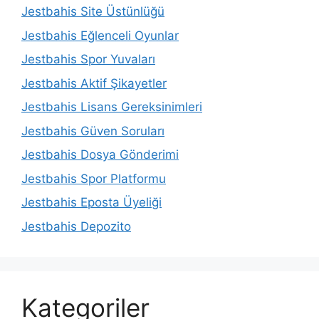
Jestbahis Site Üstünlüğü
Jestbahis Eğlenceli Oyunlar
Jestbahis Spor Yuvaları
Jestbahis Aktif Şikayetler
Jestbahis Lisans Gereksinimleri
Jestbahis Güven Soruları
Jestbahis Dosya Gönderimi
Jestbahis Spor Platformu
Jestbahis Eposta Üyeliği
Jestbahis Depozito
Kategoriler