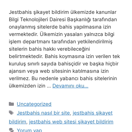
Jestbahis şikayet bildirim ülkemizde kanunlar
Bilgi Teknolojileri Dairesi Başkanlığı tarafından
onaylanmış sitelerde bahis yapılmasına izin
vermektedir. Ülkemizin yasaları yalnızca bilgi
işlem departmanı tarafından yetkilendirilmiş
sitelerin bahis hakkı verebileceğini
belirtmektedir. Bahis koymasına izin verilen tek
kuruluş sınırlı sayıda bahisçidir ve başka hiçbir
ajansın veya web sitesinin katılmasına izin
verilmez. Bu nedenle yabancı bahis sitelerinin
ülkemizden izin …
Devamını oku…
Kategoriler
Uncategorized
Etiketler
Jestbahis nasıl bir site
,
jestbahis şikayet
bildirim
,
jestbahis web sitesi şikayet bildirim
Yorum yap