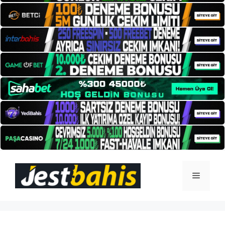
İçeriğe
atla
Menü