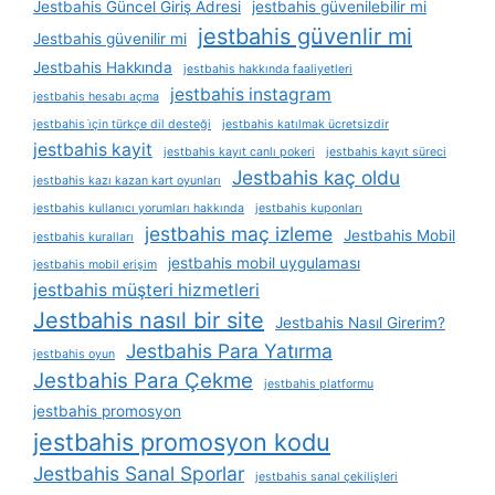
Jestbahis Güncel Giriş Adresi
jestbahis güvenilebilir mi
jestbahis güvenlir mi
Jestbahis güvenilir mi
Jestbahis Hakkında
jestbahis hakkında faaliyetleri
jestbahis instagram
jestbahis hesabı açma
jestbahis i̇çin türkçe dil desteği
jestbahis katılmak ücretsizdir
jestbahis kayit
jestbahis kayıt canlı pokeri
jestbahis kayıt süreci
Jestbahis kaç oldu
jestbahis kazı kazan kart oyunları
jestbahis kullanıcı yorumları hakkında
jestbahis kuponları
jestbahis maç izleme
Jestbahis Mobil
jestbahis kuralları
jestbahis mobil uygulaması
jestbahis mobil erişim
jestbahis müşteri hizmetleri
Jestbahis nasıl bir site
Jestbahis Nasıl Girerim?
Jestbahis Para Yatırma
jestbahis oyun
Jestbahis Para Çekme
jestbahis platformu
jestbahis promosyon
jestbahis promosyon kodu
Jestbahis Sanal Sporlar
jestbahis sanal çekilişleri