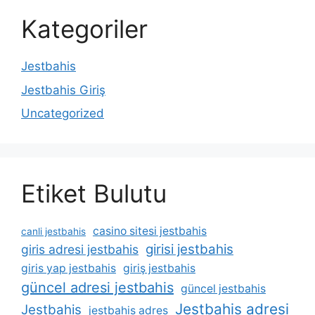
Kategoriler
Jestbahis
Jestbahis Giriş
Uncategorized
Etiket Bulutu
casino sitesi jestbahis
canli jestbahis
girisi jestbahis
giris adresi jestbahis
giris yap jestbahis
giriş jestbahis
güncel adresi jestbahis
güncel jestbahis
Jestbahis adresi
Jestbahis
jestbahis adres