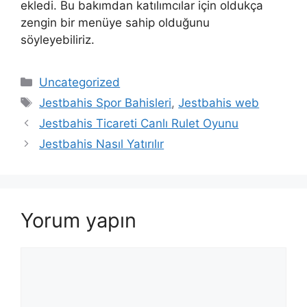
ekledi. Bu bakımdan katılımcılar için oldukça
zengin bir menüye sahip olduğunu
söyleyebiliriz.
Kategoriler
Uncategorized
Etiketler
Jestbahis Spor Bahisleri
,
Jestbahis web
Jestbahis Ticareti Canlı Rulet Oyunu
Jestbahis Nasıl Yatırılır
Yorum yapın
Yorum