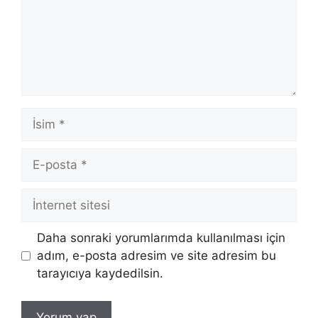
İsim
E-
posta
İnternet
sitesi
Daha sonraki yorumlarımda kullanılması için
adım, e-posta adresim ve site adresim bu
tarayıcıya kaydedilsin.