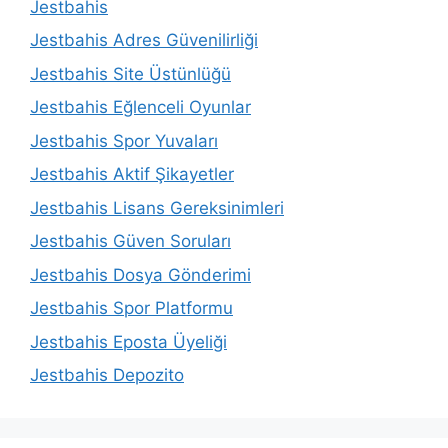
Jestbahis
Jestbahis Adres Güvenilirliği
Jestbahis Site Üstünlüğü
Jestbahis Eğlenceli Oyunlar
Jestbahis Spor Yuvaları
Jestbahis Aktif Şikayetler
Jestbahis Lisans Gereksinimleri
Jestbahis Güven Soruları
Jestbahis Dosya Gönderimi
Jestbahis Spor Platformu
Jestbahis Eposta Üyeliği
Jestbahis Depozito