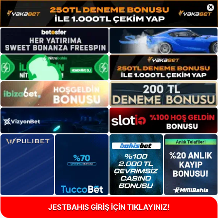
×
JESTBAHIS GİRİŞ İÇİN TIKLAYINIZ!