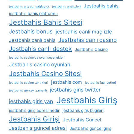
Jestbahis bahis
jestbahis altyapı sağlayıcı
jestbahis analizleri
jestbahis bahis platformu
Jestbahis Bahis Sitesi
Jestbahis bonus
jestbahis canli maç izle
Jestbahis canlı casino
Jestbahis canlı bahis
Jestbahis canlı destek
Jestbahis Casino
jestbahis casino'da oyun seçenekleri
Jestbahis casino oyunları
Jestbahis Casino Sitesi
jestbahis com
jestbahis casino taktikleri
jestbahis faaliyetleri
jestbahis giris twitter
jestbahis gerçek zamanlı
Jestbahis Giriş
jestbahis giris yap
jestbahis giriş adresi nedir
jestbahis giriş bilgileri
Jestbahis Girişi
Jestbahis Güncel
Jestbahis güncel adresi
Jestbahis güncel giriş