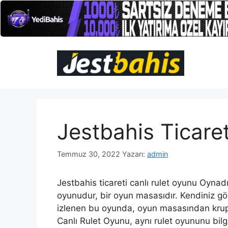
İçeriğe
atla
Jestbahis Ticare
Temmuz 30, 2022
Yazarı:
admin
Jestbahis ticareti canlı rulet oyunu Oynadı
oyunudur, bir oyun masasıdır. Kendiniz 
izlenen bu oyunda, oyun masasından krupi
Canlı Rulet Oyunu, aynı rulet oyununu bilg