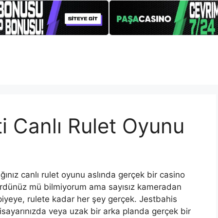
ti Canlı Rulet Oyunu
ğınız canlı rulet oyunu aslında gerçek bir casino
gördünüz mü bilmiyorum ama sayısız kameradan
yeye, rulete kadar her şey gerçek. Jestbahis
isayarınızda veya uzak bir arka planda gerçek bir