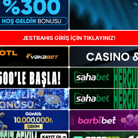
JESTBAHIS GİRİŞ İÇİN TIKLAYINIZ!