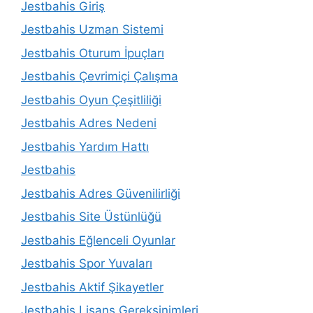
Jestbahis Giriş
Jestbahis Uzman Sistemi
Jestbahis Oturum İpuçları
Jestbahis Çevrimiçi Çalışma
Jestbahis Oyun Çeşitliliği
Jestbahis Adres Nedeni
Jestbahis Yardım Hattı
Jestbahis
Jestbahis Adres Güvenilirliği
Jestbahis Site Üstünlüğü
Jestbahis Eğlenceli Oyunlar
Jestbahis Spor Yuvaları
Jestbahis Aktif Şikayetler
Jestbahis Lisans Gereksinimleri