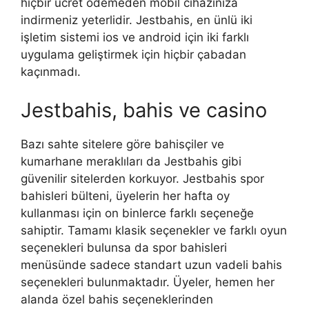
hiçbir ücret ödemeden mobil cihazınıza
indirmeniz yeterlidir. Jestbahis, en ünlü iki
işletim sistemi ios ve android için iki farklı
uygulama geliştirmek için hiçbir çabadan
kaçınmadı.
Jestbahis, bahis ve casino
Bazı sahte sitelere göre bahisçiler ve
kumarhane meraklıları da Jestbahis gibi
güvenilir sitelerden korkuyor. Jestbahis spor
bahisleri bülteni, üyelerin her hafta oy
kullanması için on binlerce farklı seçeneğe
sahiptir. Tamamı klasik seçenekler ve farklı oyun
seçenekleri bulunsa da spor bahisleri
menüsünde sadece standart uzun vadeli bahis
seçenekleri bulunmaktadır. Üyeler, hemen her
alanda özel bahis seçeneklerinden