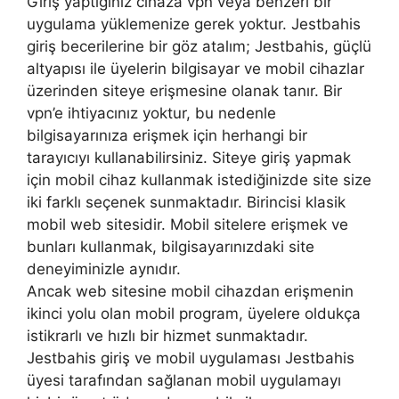
Giriş yaptığınız cihaza vpn veya benzeri bir
uygulama yüklemenize gerek yoktur. Jestbahis
giriş becerilerine bir göz atalım; Jestbahis, güçlü
altyapısı ile üyelerin bilgisayar ve mobil cihazlar
üzerinden siteye erişmesine olanak tanır. Bir
vpn’e ihtiyacınız yoktur, bu nedenle
bilgisayarınıza erişmek için herhangi bir
tarayıcıyı kullanabilirsiniz. Siteye giriş yapmak
için mobil cihaz kullanmak istediğinizde site size
iki farklı seçenek sunmaktadır. Birincisi klasik
mobil web sitesidir. Mobil sitelere erişmek ve
bunları kullanmak, bilgisayarınızdaki site
deneyiminizle aynıdır.
Ancak web sitesine mobil cihazdan erişmenin
ikinci yolu olan mobil program, üyelere oldukça
istikrarlı ve hızlı bir hizmet sunmaktadır.
Jestbahis giriş ve mobil uygulaması Jestbahis
üyesi tarafından sağlanan mobil uygulamayı