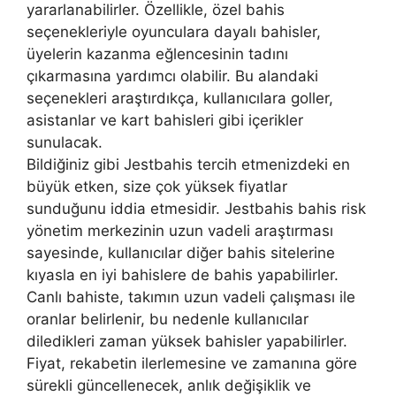
yararlanabilirler. Özellikle, özel bahis
seçenekleriyle oyunculara dayalı bahisler,
üyelerin kazanma eğlencesinin tadını
çıkarmasına yardımcı olabilir. Bu alandaki
seçenekleri araştırdıkça, kullanıcılara goller,
asistanlar ve kart bahisleri gibi içerikler
sunulacak.
Bildiğiniz gibi Jestbahis tercih etmenizdeki en
büyük etken, size çok yüksek fiyatlar
sunduğunu iddia etmesidir. Jestbahis bahis risk
yönetim merkezinin uzun vadeli araştırması
sayesinde, kullanıcılar diğer bahis sitelerine
kıyasla en iyi bahislere de bahis yapabilirler.
Canlı bahiste, takımın uzun vadeli çalışması ile
oranlar belirlenir, bu nedenle kullanıcılar
diledikleri zaman yüksek bahisler yapabilirler.
Fiyat, rekabetin ilerlemesine ve zamanına göre
sürekli güncellenecek, anlık değişiklik ve