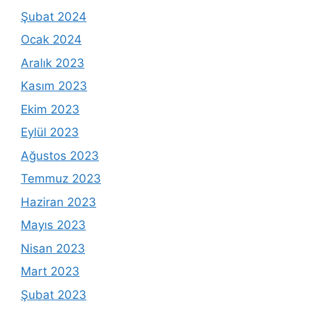
Şubat 2024
Ocak 2024
Aralık 2023
Kasım 2023
Ekim 2023
Eylül 2023
Ağustos 2023
Temmuz 2023
Haziran 2023
Mayıs 2023
Nisan 2023
Mart 2023
Şubat 2023