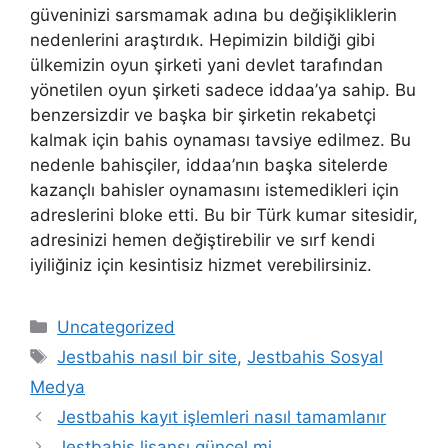
güveninizi sarsmamak adına bu değişikliklerin
nedenlerini araştırdık. Hepimizin bildiği gibi
ülkemizin oyun şirketi yani devlet tarafından
yönetilen oyun şirketi sadece iddaa’ya sahip. Bu
benzersizdir ve başka bir şirketin rekabetçi
kalmak için bahis oynaması tavsiye edilmez. Bu
nedenle bahisçiler, iddaa’nın başka sitelerde
kazançlı bahisler oynamasını istemedikleri için
adreslerini bloke etti. Bu bir Türk kumar sitesidir,
adresinizi hemen değiştirebilir ve sırf kendi
iyiliğiniz için kesintisiz hizmet verebilirsiniz.
Kategoriler
Uncategorized
Etiketler
Jestbahis nasıl bir site
,
Jestbahis Sosyal
Medya
Jestbahis kayıt işlemleri nasıl tamamlanır
Jestbahis lisansı güncel mi