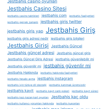
Jestbahis casino oyunları
Jestbahis Casino Sitesi
jestbahis com
jestbahis casino taktikleri
jestbahis faaliyetleri
jestbahis giris twitter
jestbahis gerçek zamanlı
Jestbahis Giriş
jestbahis giris yap
jestbahis giriş adresi nedir
jestbahis giriş bilgileri
Jestbahis Girişi
Jestbahis Güncel
Jestbahis güncel adresi
Jestbahis güncel giriş
Jestbahis Güncel Giriş Adresi
jestbahis güvenilebilir mi
jestbahis güvenlir mi
Jestbahis güvenilir mi
Jestbahis Hakkında
jestbahis hakkında faaliyetleri
jestbahis instagram
jestbahis hesabı açma
jestbahis i̇çin türkçe dil desteği
jestbahis katılmak ücretsizdir
jestbahis kayit
jestbahis kayıt canlı pokeri
jestbahis kayıt süreci
Jestbahis kaç oldu
jestbahis kazı kazan kart oyunları
jestbahis kullanıcı yorumları hakkında
jestbahis kuponları