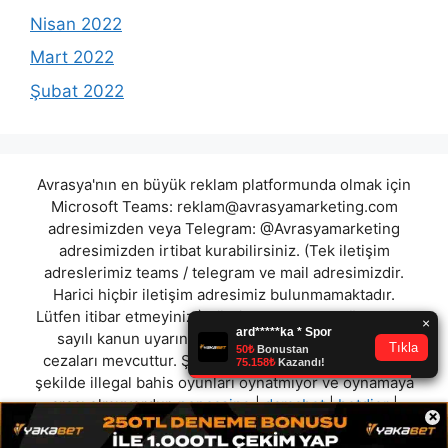
Nisan 2022
Mart 2022
Şubat 2022
Avrasya'nın en büyük reklam platformunda olmak için
Microsoft Teams:
reklam@avrasyamarketing.com
adresimizden veya Telegram: @Avrasyamarketing
adresimizden irtibat kurabilirsiniz. (Tek iletişim
adreslerimiz teams / telegram ve mail adresimizdir.
Harici hiçbir iletişim adresimiz bulunmamaktadır.
Lütfen itibar etmeyiniz.) Türkiye yasalarına göre 7258
sayılı kanun uyarınca yasa dışı bahis oynamanın
cezaları mevcuttur. Şu an bulunduğunuz site hiç bir
şekilde illegal bahis oyunları oynatmıyor ve oynamaya
aracı olmuyordur.
pepcasino
|
damabet
|
betdior
|
×
anlikbahis
|
betnuvo
|
saranbet
|
roxenbet
|
pradabet