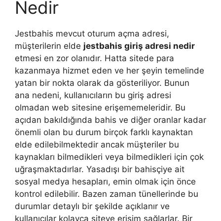
Nedir
Jestbahis mevcut oturum açma adresi,
müşterilerin elde
jestbahis giriş adresi nedir
etmesi en zor olanıdır. Hatta sitede para
kazanmaya hizmet eden ve her şeyin temelinde
yatan bir nokta olarak da gösteriliyor. Bunun
ana nedeni, kullanıcıların bu giriş adresi
olmadan web sitesine erişememeleridir. Bu
açıdan bakıldığında bahis ve diğer oranlar kadar
önemli olan bu durum birçok farklı kaynaktan
elde edilebilmektedir ancak müşteriler bu
kaynakları bilmedikleri veya bilmedikleri için çok
uğraşmaktadırlar. Yasadışı bir bahisçiye ait
sosyal medya hesapları, emin olmak için önce
kontrol edilebilir. Bazen zaman tünellerinde bu
durumlar detaylı bir şekilde açıklanır ve
kullanıcılar kolayca siteye erişim sağlarlar. Bir