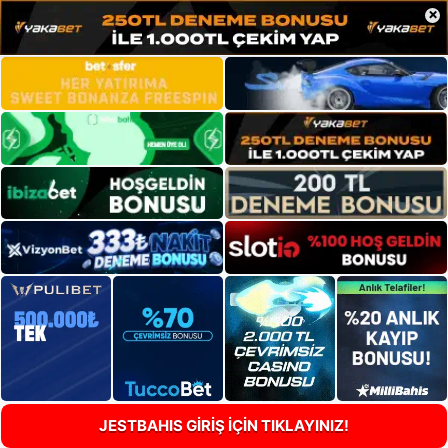
×
JESTBAHIS GİRİŞ İÇİN TIKLAYINIZ!