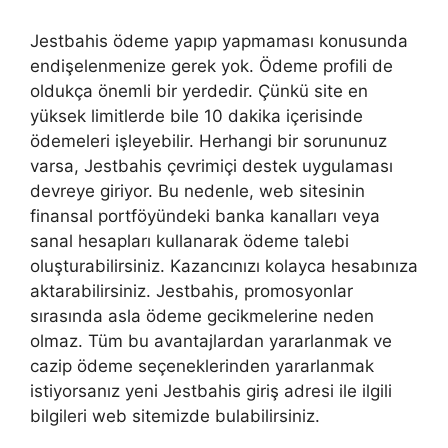
Jestbahis ödeme yapıp yapmaması konusunda
endişelenmenize gerek yok. Ödeme profili de
oldukça önemli bir yerdedir. Çünkü site en
yüksek limitlerde bile 10 dakika içerisinde
ödemeleri işleyebilir. Herhangi bir sorununuz
varsa, Jestbahis çevrimiçi destek uygulaması
devreye giriyor. Bu nedenle, web sitesinin
finansal portföyündeki banka kanalları veya
sanal hesapları kullanarak ödeme talebi
oluşturabilirsiniz. Kazancınızı kolayca hesabınıza
aktarabilirsiniz. Jestbahis, promosyonlar
sırasında asla ödeme gecikmelerine neden
olmaz. Tüm bu avantajlardan yararlanmak ve
cazip ödeme seçeneklerinden yararlanmak
istiyorsanız yeni Jestbahis giriş adresi ile ilgili
bilgileri web sitemizde bulabilirsiniz.