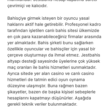
çevrimiçi ve kalıcıdır.
Bahisçiye girmek isteyen bir oyuncu yasal
haklarını aktif hale getirebilir. Profesyonel kadro
tarafından işletilen canlı bahis sitesi ülkemizde
en çok para kazanabileceğiniz firmalar arasında
yer almaktadır. Bahis şirketi bunu sağlarken
özellikle oyuncular ve bahisçiler için yasal bir
çerçeve oluşturmayı da ihmal etmez. Jestbahis
altyapı desteği sayesinde üyelerine çok yüksek
maç oranları ile bahis hizmetleri sunmaktadır.
Ayrıca sitede yer alan casino ve canlı casino
hizmetleri de tatmin edici oyun oynama
düzeyine ulaşmıştır. Buna rağmen bazen
şikayetler, bazen de başka kişisel sebeplerle
hesaplarını kapatmayı düşünürler. Aşağıda
gerekli teknik veriler bulunmaktadır.