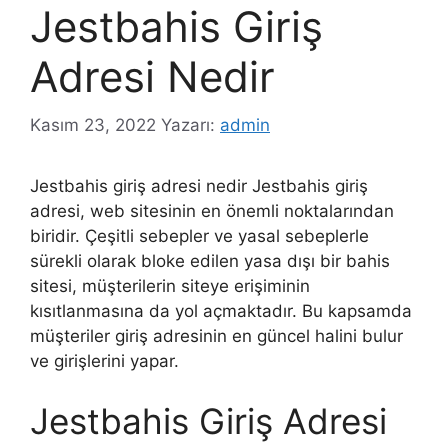
Jestbahis Giriş
Adresi Nedir
Kasım 23, 2022
Yazarı:
admin
Jestbahis giriş adresi nedir Jestbahis giriş
adresi, web sitesinin en önemli noktalarından
biridir. Çeşitli sebepler ve yasal sebeplerle
sürekli olarak bloke edilen yasa dışı bir bahis
sitesi, müşterilerin siteye erişiminin
kısıtlanmasına da yol açmaktadır. Bu kapsamda
müşteriler giriş adresinin en güncel halini bulur
ve girişlerini yapar.
Jestbahis Giriş Adresi