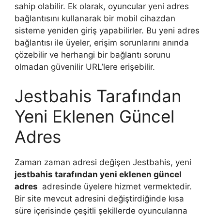
sahip olabilir. Ek olarak, oyuncular yeni adres
bağlantısını kullanarak bir mobil cihazdan
sisteme yeniden giriş yapabilirler. Bu yeni adres
bağlantısı ile üyeler, erişim sorunlarını anında
çözebilir ve herhangi bir bağlantı sorunu
olmadan güvenilir URL’lere erişebilir.
Jestbahis Tarafından
Yeni Eklenen Güncel
Adres
Zaman zaman adresi değişen Jestbahis, yeni
jestbahis tarafından yeni eklenen güncel
adres
adresinde üyelere hizmet vermektedir.
Bir site mevcut adresini değiştirdiğinde kısa
süre içerisinde çeşitli şekillerde oyuncularına