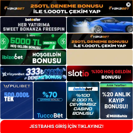
×
JESTBAHIS GİRİŞ İÇİN TIKLAYINIZ!