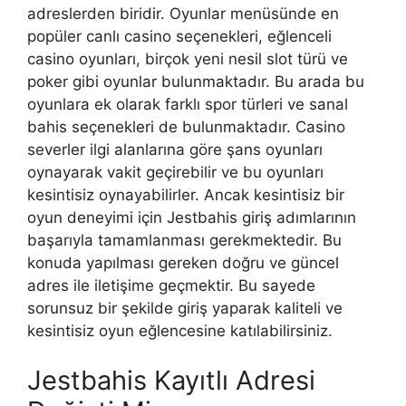
adreslerden biridir. Oyunlar menüsünde en
popüler canlı casino seçenekleri, eğlenceli
casino oyunları, birçok yeni nesil slot türü ve
poker gibi oyunlar bulunmaktadır. Bu arada bu
oyunlara ek olarak farklı spor türleri ve sanal
bahis seçenekleri de bulunmaktadır. Casino
severler ilgi alanlarına göre şans oyunları
oynayarak vakit geçirebilir ve bu oyunları
kesintisiz oynayabilirler. Ancak kesintisiz bir
oyun deneyimi için Jestbahis giriş adımlarının
başarıyla tamamlanması gerekmektedir. Bu
konuda yapılması gereken doğru ve güncel
adres ile iletişime geçmektir. Bu sayede
sorunsuz bir şekilde giriş yaparak kaliteli ve
kesintisiz oyun eğlencesine katılabilirsiniz.
Jestbahis Kayıtlı Adresi