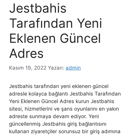
Jestbahis
Tarafından Yeni
Eklenen Güncel
Adres
Kasım 19, 2022
Yazarı:
admin
Jestbahis tarafından yeni eklenen güncel
adresle kolayca bağlantı Jestbahis Tarafından
Yeni Eklenen Güncel Adres kurun Jestbahis
sitesi, hizmetlerini ve şans oyunlarını en yakın
adreste sunmaya devam ediyor. Yeni
güncellenmiş Jestbahis giriş bağlantısını
kullanan ziyaretçiler sorunsuz bir giriş adımına