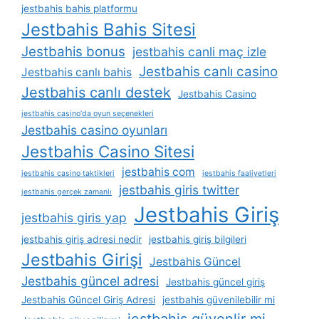
jestbahis bahis platformu
Jestbahis Bahis Sitesi
Jestbahis bonus
jestbahis canli maç izle
Jestbahis canlı casino
Jestbahis canlı bahis
Jestbahis canlı destek
Jestbahis Casino
jestbahis casino'da oyun seçenekleri
Jestbahis casino oyunları
Jestbahis Casino Sitesi
jestbahis com
jestbahis casino taktikleri
jestbahis faaliyetleri
jestbahis giris twitter
jestbahis gerçek zamanlı
Jestbahis Giriş
jestbahis giris yap
jestbahis giriş adresi nedir
jestbahis giriş bilgileri
Jestbahis Girişi
Jestbahis Güncel
Jestbahis güncel adresi
Jestbahis güncel giriş
Jestbahis Güncel Giriş Adresi
jestbahis güvenilebilir mi
jestbahis güvenlir mi