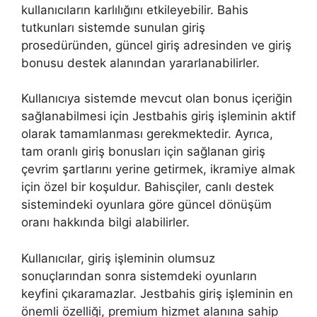
kullanıcıların karlılığını etkileyebilir. Bahis
tutkunları sistemde sunulan giriş
prosedüründen, güncel giriş adresinden ve giriş
bonusu destek alanından yararlanabilirler.
Kullanıcıya sistemde mevcut olan bonus içeriğin
sağlanabilmesi için Jestbahis giriş işleminin aktif
olarak tamamlanması gerekmektedir. Ayrıca,
tam oranlı giriş bonusları için sağlanan giriş
çevrim şartlarını yerine getirmek, ikramiye almak
için özel bir koşuldur. Bahisçiler, canlı destek
sistemindeki oyunlara göre güncel dönüşüm
oranı hakkında bilgi alabilirler.
Kullanıcılar, giriş işleminin olumsuz
sonuçlarından sonra sistemdeki oyunların
keyfini çıkaramazlar. Jestbahis giriş işleminin en
önemli özelliği, premium hizmet alanına sahip