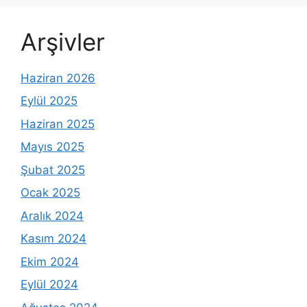
Arşivler
Haziran 2026
Eylül 2025
Haziran 2025
Mayıs 2025
Şubat 2025
Ocak 2025
Aralık 2024
Kasım 2024
Ekim 2024
Eylül 2024