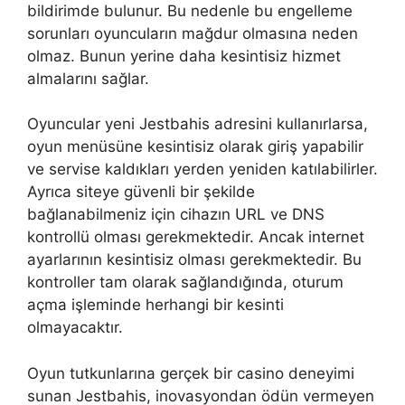
bildirimde bulunur. Bu nedenle bu engelleme
sorunları oyuncuların mağdur olmasına neden
olmaz. Bunun yerine daha kesintisiz hizmet
almalarını sağlar.
Oyuncular yeni Jestbahis adresini kullanırlarsa,
oyun menüsüne kesintisiz olarak giriş yapabilir
ve servise kaldıkları yerden yeniden katılabilirler.
Ayrıca siteye güvenli bir şekilde
bağlanabilmeniz için cihazın URL ve DNS
kontrollü olması gerekmektedir. Ancak internet
ayarlarının kesintisiz olması gerekmektedir. Bu
kontroller tam olarak sağlandığında, oturum
açma işleminde herhangi bir kesinti
olmayacaktır.
Oyun tutkunlarına gerçek bir casino deneyimi
sunan Jestbahis, inovasyondan ödün vermeyen