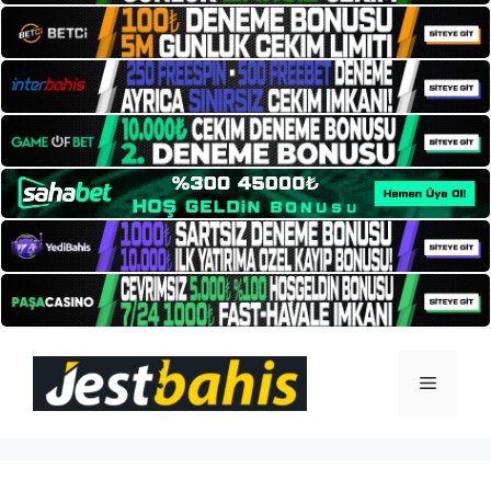
İçeriğe
atla
Menü