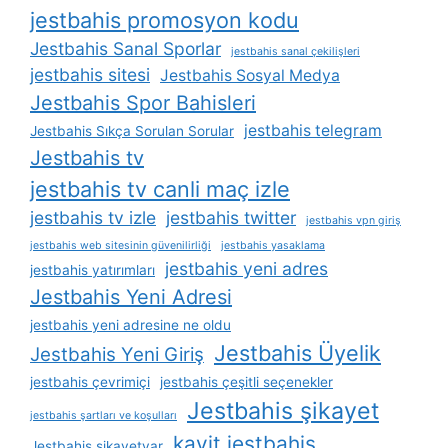
jestbahis promosyon kodu
Jestbahis Sanal Sporlar
jestbahis sanal çekilişleri
jestbahis sitesi
Jestbahis Sosyal Medya
Jestbahis Spor Bahisleri
jestbahis telegram
Jestbahis Sıkça Sorulan Sorular
Jestbahis tv
jestbahis tv canli maç izle
jestbahis tv izle
jestbahis twitter
jestbahis vpn giriş
jestbahis web sitesinin güvenilirliği
jestbahis yasaklama
jestbahis yeni adres
jestbahis yatırımları
Jestbahis Yeni Adresi
jestbahis yeni adresine ne oldu
Jestbahis Üyelik
Jestbahis Yeni Giriş
jestbahis çevrimiçi
jestbahis çeşitli seçenekler
Jestbahis şikayet
jestbahis şartları ve koşulları
kayit jestbahis
Jestbahis şikayetvar