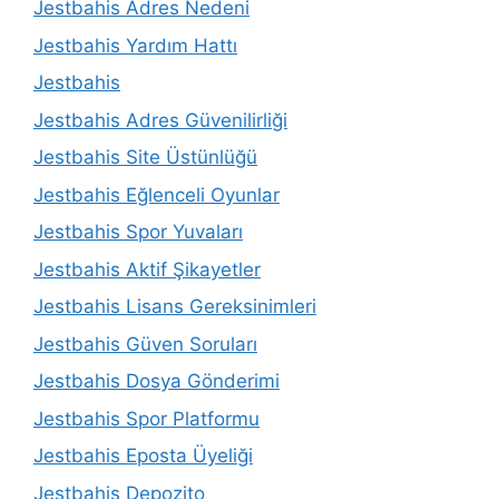
Jestbahis Adres Nedeni
Jestbahis Yardım Hattı
Jestbahis
Jestbahis Adres Güvenilirliği
Jestbahis Site Üstünlüğü
Jestbahis Eğlenceli Oyunlar
Jestbahis Spor Yuvaları
Jestbahis Aktif Şikayetler
Jestbahis Lisans Gereksinimleri
Jestbahis Güven Soruları
Jestbahis Dosya Gönderimi
Jestbahis Spor Platformu
Jestbahis Eposta Üyeliği
Jestbahis Depozito