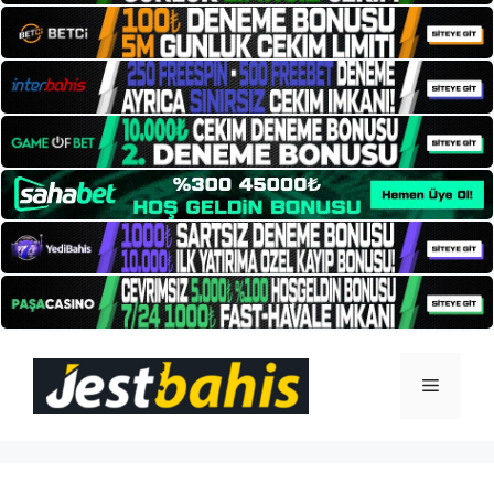
İçeriğe
atla
Menü