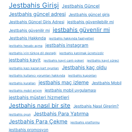
Jestbahis Girişi
Jestbahis Güncel
Jestbahis güncel adresi
Jestbahis güncel giriş
Jestbahis Güncel Giriş Adresi
jestbahis güvenilebilir mi
jestbahis güvenlir mi
Jestbahis güvenilir mi
Jestbahis Hakkında
jestbahis hakkında faaliyetleri
jestbahis instagram
jestbahis hesabı açma
jestbahis i̇çin türkçe dil desteği
jestbahis katılmak ücretsizdir
jestbahis kayit
jestbahis kayıt canlı pokeri
jestbahis kayıt süreci
Jestbahis kaç oldu
jestbahis kazı kazan kart oyunları
jestbahis kullanıcı yorumları hakkında
jestbahis kuponları
jestbahis maç izleme
Jestbahis Mobil
jestbahis kuralları
jestbahis mobil uygulaması
jestbahis mobil erişim
jestbahis müşteri hizmetleri
Jestbahis nasıl bir site
Jestbahis Nasıl Girerim?
Jestbahis Para Yatırma
jestbahis oyun
Jestbahis Para Çekme
jestbahis platformu
jestbahis promosyon