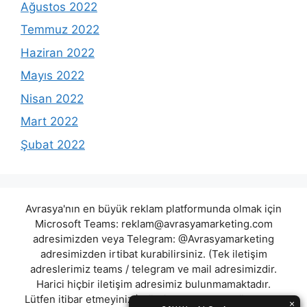
Ağustos 2022
Temmuz 2022
Haziran 2022
Mayıs 2022
Nisan 2022
Mart 2022
Şubat 2022
Avrasya'nın en büyük reklam platformunda olmak için
Microsoft Teams:
reklam@avrasyamarketing.com
adresimizden veya Telegram: @Avrasyamarketing
adresimizden irtibat kurabilirsiniz. (Tek iletişim
adreslerimiz teams / telegram ve mail adresimizdir.
Harici hiçbir iletişim adresimiz bulunmamaktadır.
Lütfen itibar etmeyiniz.) Türkiye yasalarına göre 7258