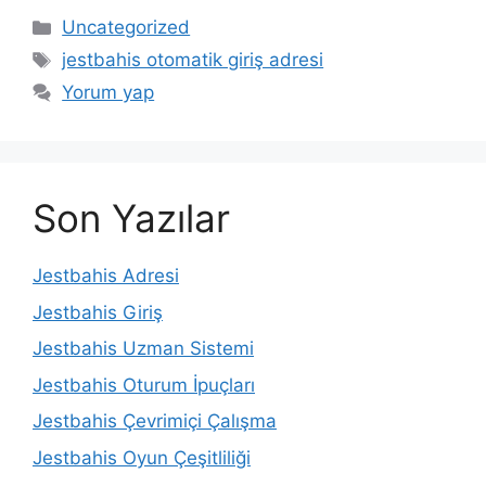
Kategoriler
Uncategorized
Etiketler
jestbahis otomatik giriş adresi
Yorum yap
Son Yazılar
Jestbahis Adresi
Jestbahis Giriş
Jestbahis Uzman Sistemi
Jestbahis Oturum İpuçları
Jestbahis Çevrimiçi Çalışma
Jestbahis Oyun Çeşitliliği