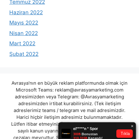
Temmuz 2022
Haziran 2022
Mayıs 2022
Nisan 2022
Mart 2022
Şubat 2022
Avrasya'nın en büyük reklam platformunda olmak için
Microsoft Teams:
reklam@avrasyamarketing.com
adresimizden veya Telegram: @Avrasyamarketing
adresimizden irtibat kurabilirsiniz. (Tek iletişim
adreslerimiz teams / telegram ve mail adresimizdir.
Harici hiçbir iletişim adresimiz bulunmamaktadır.
Lütfen itibar etmeyiniz.) Türkiye yasalarına göre 7258
sayılı kanun uyarınca yasa dışı bahis oynamanın
cezaları mevcuttur. Şu an bulunduğunuz site hiç bir