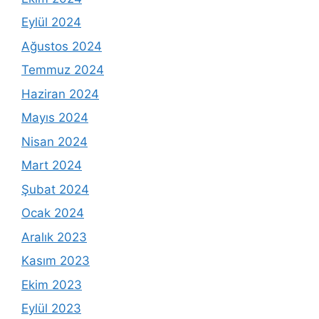
Eylül 2024
Ağustos 2024
Temmuz 2024
Haziran 2024
Mayıs 2024
Nisan 2024
Mart 2024
Şubat 2024
Ocak 2024
Aralık 2023
Kasım 2023
Ekim 2023
Eylül 2023