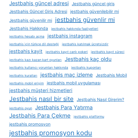
Jestbahis güncel adresi
Jestbahis güncel giriş
Jestbahis Güncel Giriş Adresi
jestbahis güvenilebilir mi
jestbahis güvenlir mi
Jestbahis güvenilir mi
Jestbahis Hakkında
jestbahis hakkında faaliyetleri
jestbahis instagram
jestbahis hesabı açma
jestbahis i̇çin türkçe dil desteği
jestbahis katılmak ücretsizdir
jestbahis kayit
jestbahis kayıt canlı pokeri
jestbahis kayıt süreci
Jestbahis kaç oldu
jestbahis kazı kazan kart oyunları
jestbahis kullanıcı yorumları hakkında
jestbahis kuponları
jestbahis maç izleme
Jestbahis Mobil
jestbahis kuralları
jestbahis mobil uygulaması
jestbahis mobil erişim
jestbahis müşteri hizmetleri
Jestbahis nasıl bir site
Jestbahis Nasıl Girerim?
Jestbahis Para Yatırma
jestbahis oyun
Jestbahis Para Çekme
jestbahis platformu
jestbahis promosyon
jestbahis promosyon kodu