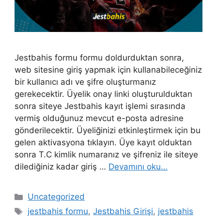
Jestbahis formu formu doldurduktan sonra,
web sitesine giriş yapmak için kullanabileceğiniz
bir kullanıcı adı ve şifre oluşturmanız
gerekecektir. Üyelik onay linki oluşturulduktan
sonra siteye Jestbahis kayıt işlemi sırasında
vermiş olduğunuz mevcut e-posta adresine
gönderilecektir. Üyeliğinizi etkinleştirmek için bu
gelen aktivasyona tıklayın. Üye kayıt olduktan
sonra T.C kimlik numaranız ve şifreniz ile siteye
dilediğiniz kadar giriş …
Devamını oku…
Kategoriler
Uncategorized
Etiketler
jestbahis formu
,
Jestbahis Girişi
,
jestbahis