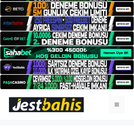
İçeriğe
atla
Menü