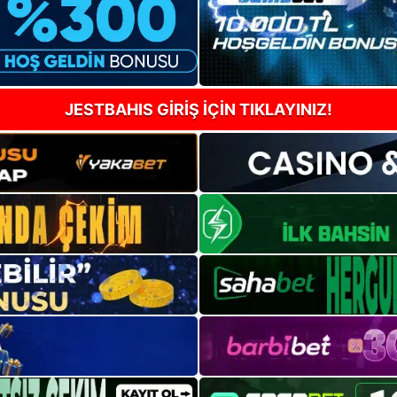
JESTBAHIS GİRİŞ İÇİN TIKLAYINIZ!