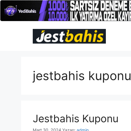
İçeriğe
atla
jestbahis kupon
Jestbahis Kuponu
Mart 30, 2024
Yazarı:
admin