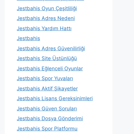
Jestbahis Oyun Çeşitliliği
Jestbahis Adres Nedeni
Jestbahis Yardım Hattı
Jestbahis
Jestbahis Adres Güvenilirliği
Jestbahis Site Üstünlüğü
Jestbahis Eğlenceli Oyunlar
Jestbahis Spor Yuvaları
Jestbahis Aktif Şikayetler
Jestbahis Lisans Gereksinimleri
Jestbahis Güven Soruları
Jestbahis Dosya Gönderimi
Jestbahis Spor Platformu