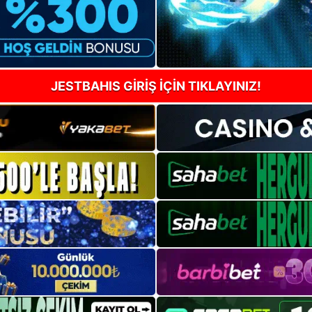
JESTBAHIS GİRİŞ İÇİN TIKLAYINIZ!