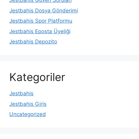
Jestbahis Güven Soruları
Jestbahis Dosya Gönderimi
Jestbahis Spor Platformu
Jestbahis Eposta Üyeliği
Jestbahis Depozito
Kategoriler
Jestbahis
Jestbahis Giriş
Uncategorized