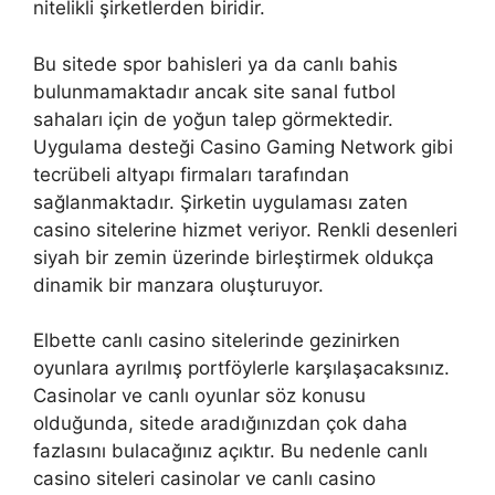
nitelikli şirketlerden biridir.
Bu sitede spor bahisleri ya da canlı bahis
bulunmamaktadır ancak site sanal futbol
sahaları için de yoğun talep görmektedir.
Uygulama desteği Casino Gaming Network gibi
tecrübeli altyapı firmaları tarafından
sağlanmaktadır. Şirketin uygulaması zaten
casino sitelerine hizmet veriyor. Renkli desenleri
siyah bir zemin üzerinde birleştirmek oldukça
dinamik bir manzara oluşturuyor.
Elbette canlı casino sitelerinde gezinirken
oyunlara ayrılmış portföylerle karşılaşacaksınız.
Casinolar ve canlı oyunlar söz konusu
olduğunda, sitede aradığınızdan çok daha
fazlasını bulacağınız açıktır. Bu nedenle canlı
casino siteleri casinolar ve canlı casino