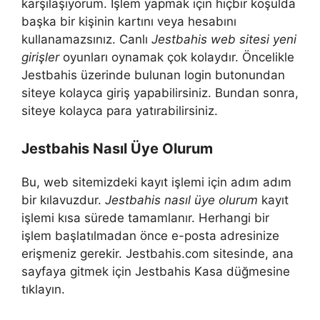
karşılaşıyorum. İşlem yapmak için hiçbir koşulda
başka bir kişinin kartını veya hesabını
kullanamazsınız. Canlı
Jestbahis web sitesi yeni
girişler
oyunları oynamak çok kolaydır. Öncelikle
Jestbahis üzerinde bulunan login butonundan
siteye kolayca giriş yapabilirsiniz. Bundan sonra,
siteye kolayca para yatırabilirsiniz.
Jestbahis Nasıl Üye Olurum
Bu, web sitemizdeki kayıt işlemi için adım adım
bir kılavuzdur.
Jestbahis nasıl üye olurum
kayıt
işlemi kısa sürede tamamlanır. Herhangi bir
işlem başlatılmadan önce e-posta adresinize
erişmeniz gerekir. Jestbahis.com sitesinde, ana
sayfaya gitmek için Jestbahis Kasa düğmesine
tıklayın.