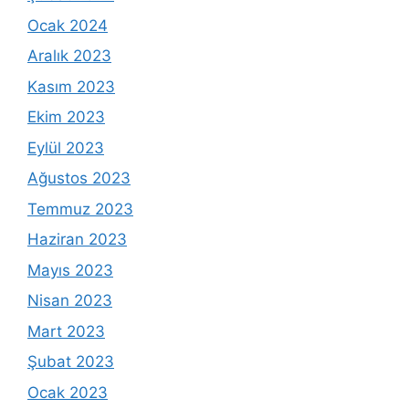
Ocak 2024
Aralık 2023
Kasım 2023
Ekim 2023
Eylül 2023
Ağustos 2023
Temmuz 2023
Haziran 2023
Mayıs 2023
Nisan 2023
Mart 2023
Şubat 2023
Ocak 2023