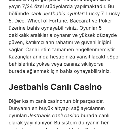
yayın 7/24 özel stüdyolarda yapılmaktadır. Bu
bölümde
canlı Jestbahis oyunları
Lucky 7, Lucky
5, Dice, Wheel of Fortune, Baccarat ve Poker
üzerine bahis oynayabilirsiniz. Oyunlar 5
dakikalık aralıklarla oynanır ve yüksek düzeyde
güven, katılımcıların rahatını ve güvenilirliğini
sağlar. Canlı iletim tamamen engellenmemiştir.
Kazançlar anında hesabınıza yansıtılacaktır.Spor
bahisleriniz yoksa veya canınız sıkılıyorsa
burada eğlenmek için bahis oynayabilirsiniz.
Jestbahis Canlı Casino
Diğer kısım canlı casinonun bir parçasıdır.
Dünyanın en büyük altyapı sağlayıcılarının
oyunları
Jestbahis canlı casino
burada canlı
olarak yayınlanıyor. Bu sistem dünyanın her