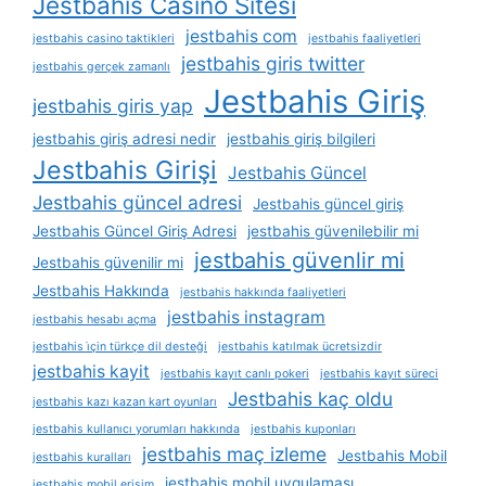
Jestbahis Casino Sitesi
jestbahis com
jestbahis casino taktikleri
jestbahis faaliyetleri
jestbahis giris twitter
jestbahis gerçek zamanlı
Jestbahis Giriş
jestbahis giris yap
jestbahis giriş adresi nedir
jestbahis giriş bilgileri
Jestbahis Girişi
Jestbahis Güncel
Jestbahis güncel adresi
Jestbahis güncel giriş
Jestbahis Güncel Giriş Adresi
jestbahis güvenilebilir mi
jestbahis güvenlir mi
Jestbahis güvenilir mi
Jestbahis Hakkında
jestbahis hakkında faaliyetleri
jestbahis instagram
jestbahis hesabı açma
jestbahis i̇çin türkçe dil desteği
jestbahis katılmak ücretsizdir
jestbahis kayit
jestbahis kayıt canlı pokeri
jestbahis kayıt süreci
Jestbahis kaç oldu
jestbahis kazı kazan kart oyunları
jestbahis kullanıcı yorumları hakkında
jestbahis kuponları
jestbahis maç izleme
Jestbahis Mobil
jestbahis kuralları
jestbahis mobil uygulaması
jestbahis mobil erişim