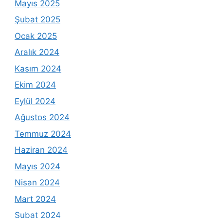
Mayıs 2025
Şubat 2025
Ocak 2025
Aralık 2024
Kasım 2024
Ekim 2024
Eylül 2024
Ağustos 2024
Temmuz 2024
Haziran 2024
Mayıs 2024
Nisan 2024
Mart 2024
Şubat 2024