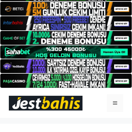
İçeriğe
atla
Menü