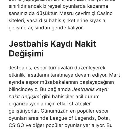
sınırlıdır ancak bireysel oyunlarda kazanma
şansınız da düşüktür. Meşru çevrimiçi Casino
siteleri, yasa dışı bahis şirketlerine kıyasla
gelişme açısından geride kalıyor.
Jestbahis Kaydı Nakit
Değişimi
Jestbahis, espor turnuvaları düzenleyerek
etkinlik fırsatlarını tanıtmaya devam ediyor. Mart
ayında espor müsabakalarının başlayacağının
bilincindeyiz. Bu bağlamda
Jestbahis kaydı
nakit değişimi
gibi bahisçiler acil durum
organizasyonları için etkili stratejiler
geliştiriyorlar. Günümüzün en popüler espor
oyunları arasında League of Legends, Dota,
CS:GO ve diğer popüler oyunlar yer alıyor. Bu