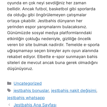
oyunda en çok neyi sevdiğiniz her zaman
bellidir. Ancak futbol, ​​basketbol gibi sporlarda
da olduğu gibi öngörülemeyen çatışmalar
ortaya çıkabilir. Jestbahis dünyanın her
yerinden espor yarışmalarını bulacaksınız.
Günümüzde sosyal medya platformlarındaki
etkinliğin çokluğu nedeniyle, gizliliğe öncelik
veren bir site bulmak nadirdir. Temelde e-sporla
uğraşmamayı seçen bireyler aynı oyun alanında
rekabet ediyor. Elbette e-spor sunmayan bahis
siteleri de mevcut ancak buna gerek olmadığını
düşünüyoruz.
Kategoriler
Uncategorized
Etiketler
jestbahis bonuslar
,
jestbahis nakit değişimi
,
jestbahis whatsapp
Jestbahis Ana Sayfası