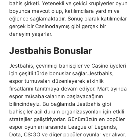
bahis şirketi. Yetenekli ve çekici krupiyerler oyun
boyunca mevcut olup, katılımcılara yardım ve
eğlence sağlamaktadır. Sonuç olarak katılımcılar
gerçek bir Casinodaymış gibi gerçek bir
deneyim yaşarlar.
Jestbahis Bonuslar
Jestbahis, çevrimiçi bahisçiler ve Casino üyeleri
için çeşitli türde bonuslar sağlar.Jestbahis,
espor turnuvaları düzenleyerek etkinlik
fırsatlarını tanıtmaya devam ediyor. Mart ayında
espor müsabakalarının başlayacağının
bilincindeyiz. Bu bağlamda Jestbahis gibi
bahisçiler acil durum organizasyonları için etkili
stratejiler geliştiriyorlar. Günümüzün en popüler
espor oyunları arasında League of Legends,
Dota, CS:GO ve diğer popüler oyunlar yer alıyor.