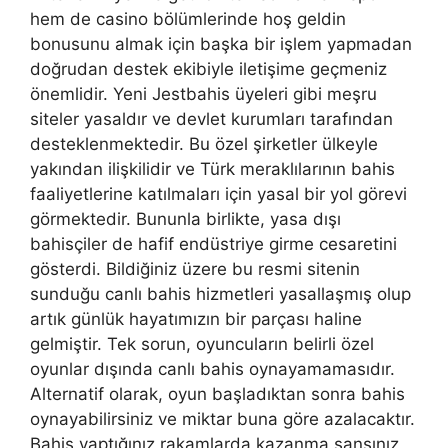
hem de casino bölümlerinde hoş geldin
bonusunu almak için başka bir işlem yapmadan
doğrudan destek ekibiyle iletişime geçmeniz
önemlidir. Yeni Jestbahis üyeleri gibi meşru
siteler yasaldır ve devlet kurumları tarafından
desteklenmektedir. Bu özel şirketler ülkeyle
yakından ilişkilidir ve Türk meraklılarının bahis
faaliyetlerine katılmaları için yasal bir yol görevi
görmektedir. Bununla birlikte, yasa dışı
bahisçiler de hafif endüstriye girme cesaretini
gösterdi. Bildiğiniz üzere bu resmi sitenin
sunduğu canlı bahis hizmetleri yasallaşmış olup
artık günlük hayatımızın bir parçası haline
gelmiştir. Tek sorun, oyuncuların belirli özel
oyunlar dışında canlı bahis oynayamamasıdır.
Alternatif olarak, oyun başladıktan sonra bahis
oynayabilirsiniz ve miktar buna göre azalacaktır.
Bahis yaptığınız rakamlarda kazanma şansınız