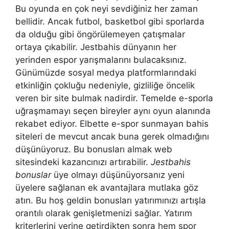
Bu oyunda en çok neyi sevdiğiniz her zaman
bellidir. Ancak futbol, ​​basketbol gibi sporlarda
da olduğu gibi öngörülemeyen çatışmalar
ortaya çıkabilir. Jestbahis dünyanın her
yerinden espor yarışmalarını bulacaksınız.
Günümüzde sosyal medya platformlarındaki
etkinliğin çokluğu nedeniyle, gizliliğe öncelik
veren bir site bulmak nadirdir. Temelde e-sporla
uğraşmamayı seçen bireyler aynı oyun alanında
rekabet ediyor. Elbette e-spor sunmayan bahis
siteleri de mevcut ancak buna gerek olmadığını
düşünüyoruz. Bu bonusları almak web
sitesindeki kazancınızı artırabilir.
Jestbahis
bonuslar
üye olmayı düşünüyorsanız yeni
üyelere sağlanan ek avantajlara mutlaka göz
atın. Bu hoş geldin bonusları yatırımınızı artışla
orantılı olarak genişletmenizi sağlar. Yatırım
kriterlerini yerine getirdikten sonra hem spor