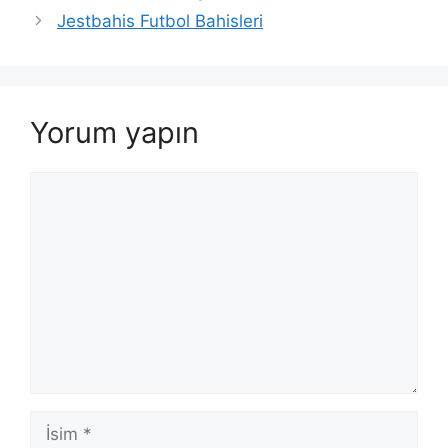
Jestbahis Futbol Bahisleri
Yorum yapın
Yorum
İsim