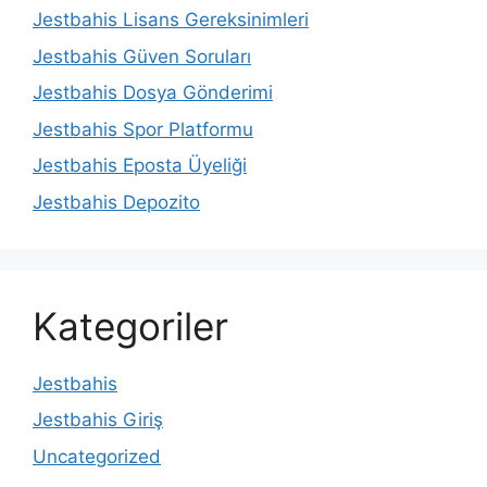
Jestbahis Lisans Gereksinimleri
Jestbahis Güven Soruları
Jestbahis Dosya Gönderimi
Jestbahis Spor Platformu
Jestbahis Eposta Üyeliği
Jestbahis Depozito
Kategoriler
Jestbahis
Jestbahis Giriş
Uncategorized