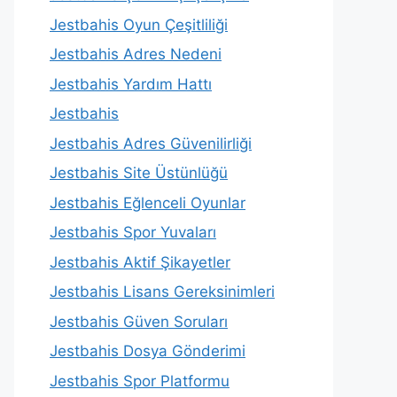
Jestbahis Oyun Çeşitliliği
Jestbahis Adres Nedeni
Jestbahis Yardım Hattı
Jestbahis
Jestbahis Adres Güvenilirliği
Jestbahis Site Üstünlüğü
Jestbahis Eğlenceli Oyunlar
Jestbahis Spor Yuvaları
Jestbahis Aktif Şikayetler
Jestbahis Lisans Gereksinimleri
Jestbahis Güven Soruları
Jestbahis Dosya Gönderimi
Jestbahis Spor Platformu