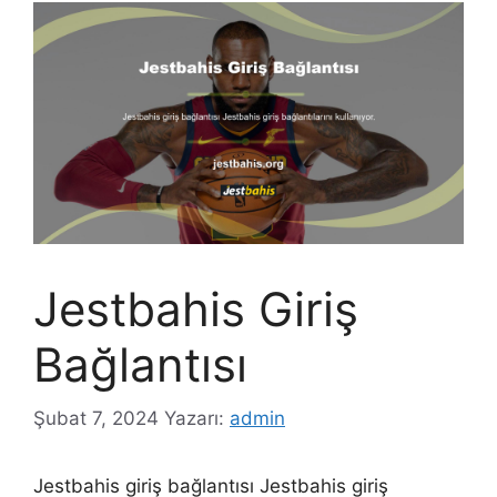
Jestbahis Giriş
Bağlantısı
Şubat 7, 2024
Yazarı:
admin
Jestbahis giriş bağlantısı Jestbahis giriş