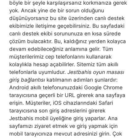
böyle bir şeyle karşılaşırsanız korkmanıza gerek
yok. Ancak yine de bir sorun olduğunu
düşünüyorsanız bu site üzerinden canlı destek
ekibimizle iletişime geçebilirsiniz. Bu sayfadaki
canlı destek ekibi sorununuza en kısa sürede
çözüm bulacaktır. Bu, kaldığınız yerden kolayca
devam edebileceğiniz anlamına gelir. Tüm
müşterilerimiz cep telefonlarını kullanarak
kolaylıkla hesap açabilirler. Sitemiz tüm akıllı
telefonlarla uyumludur.
Jestbahis oyun masası
giriş bağlantısı
katılmanın adımları şunlardır:
Android akıllı telefonunuzdaki Google Chrome
tarayıcısına geçerli bir URL girerek ana sayfaya
erişin. Müşteriler, iOS cihazlarındaki Safari
tarayıcısına son giriş adreslerini girerek
Jestbahis mobil üyeliğine giriş yaparlar. Ana
sayfamızı ziyaret etmek ve giriş yapmak için
mobil tarayıcınıza mevcut adresinizi girin. Çok