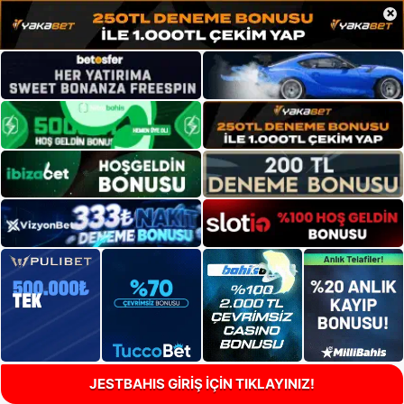
×
JESTBAHIS GİRİŞ İÇİN TIKLAYINIZ!