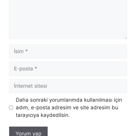
İsim
E-
posta
İnternet
sitesi
Daha sonraki yorumlarımda kullanılması için
adım, e-posta adresim ve site adresim bu
tarayıcıya kaydedilsin.