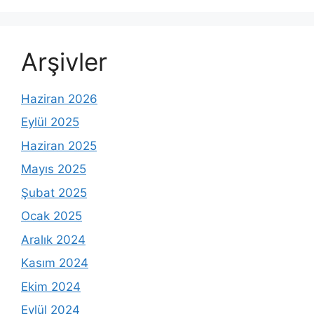
Arşivler
Haziran 2026
Eylül 2025
Haziran 2025
Mayıs 2025
Şubat 2025
Ocak 2025
Aralık 2024
Kasım 2024
Ekim 2024
Eylül 2024