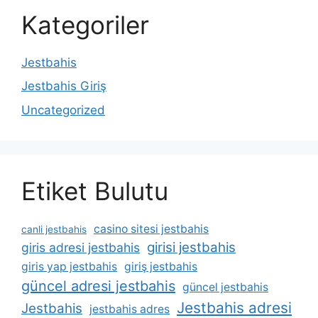
Kategoriler
Jestbahis
Jestbahis Giriş
Uncategorized
Etiket Bulutu
casino sitesi jestbahis
canli jestbahis
girisi jestbahis
giris adresi jestbahis
giris yap jestbahis
giriş jestbahis
güncel adresi jestbahis
güncel jestbahis
Jestbahis adresi
Jestbahis
jestbahis adres