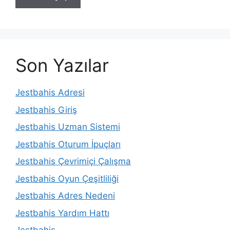
Son Yazılar
Jestbahis Adresi
Jestbahis Giriş
Jestbahis Uzman Sistemi
Jestbahis Oturum İpuçları
Jestbahis Çevrimiçi Çalışma
Jestbahis Oyun Çeşitliliği
Jestbahis Adres Nedeni
Jestbahis Yardım Hattı