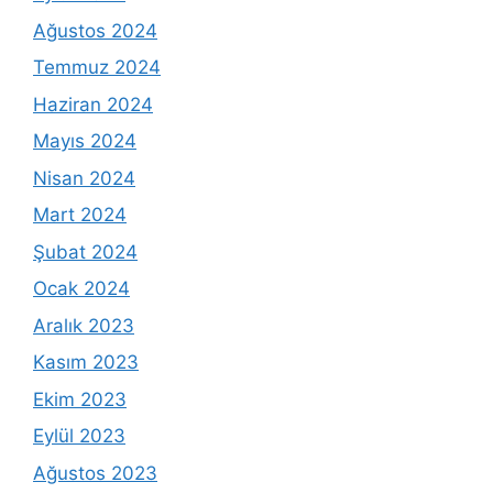
Ağustos 2024
Temmuz 2024
Haziran 2024
Mayıs 2024
Nisan 2024
Mart 2024
Şubat 2024
Ocak 2024
Aralık 2023
Kasım 2023
Ekim 2023
Eylül 2023
Ağustos 2023