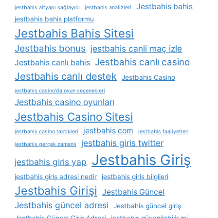
Jestbahis bahis
jestbahis altyapı sağlayıcı
jestbahis analizleri
jestbahis bahis platformu
Jestbahis Bahis Sitesi
Jestbahis bonus
jestbahis canli maç izle
Jestbahis canlı casino
Jestbahis canlı bahis
Jestbahis canlı destek
Jestbahis Casino
jestbahis casino'da oyun seçenekleri
Jestbahis casino oyunları
Jestbahis Casino Sitesi
jestbahis com
jestbahis casino taktikleri
jestbahis faaliyetleri
jestbahis giris twitter
jestbahis gerçek zamanlı
Jestbahis Giriş
jestbahis giris yap
jestbahis giriş adresi nedir
jestbahis giriş bilgileri
Jestbahis Girişi
Jestbahis Güncel
Jestbahis güncel adresi
Jestbahis güncel giriş
Jestbahis Güncel Giriş Adresi
jestbahis güvenilebilir mi