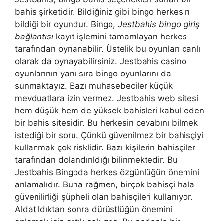
bahis şirketidir. Bildiğiniz gibi bingo herkesin
bildiği bir oyundur. Bingo,
Jestbahis bingo giriş
bağlantısı
kayıt işlemini tamamlayan herkes
tarafından oynanabilir. Üstelik bu oyunları canlı
olarak da oynayabilirsiniz. Jestbahis casino
oyunlarının yanı sıra bingo oyunlarını da
sunmaktayız. Bazı muhasebeciler küçük
mevduatlara izin vermez. Jestbahis web sitesi
hem düşük hem de yüksek bahisleri kabul eden
bir bahis sitesidir. Bu herkesin cevabını bilmek
istediği bir soru. Çünkü güvenilmez bir bahisçiyi
kullanmak çok risklidir. Bazı kişilerin bahisçiler
tarafından dolandırıldığı bilinmektedir. Bu
Jestbahis Bingoda herkes özgünlüğün önemini
anlamalıdır. Buna rağmen, birçok bahisçi hala
güvenilirliği şüpheli olan bahisçileri kullanıyor.
Aldatıldıktan sonra dürüstlüğün önemini