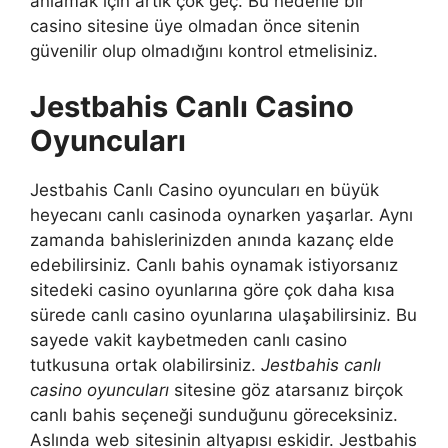
anlamak için artık çok geç. Bu nedenle bir
casino sitesine üye olmadan önce sitenin
güvenilir olup olmadığını kontrol etmelisiniz.
Jestbahis Canlı Casino
Oyuncuları
Jestbahis Canlı Casino oyuncuları en büyük
heyecanı canlı casinoda oynarken yaşarlar. Aynı
zamanda bahislerinizden anında kazanç elde
edebilirsiniz. Canlı bahis oynamak istiyorsanız
sitedeki casino oyunlarına göre çok daha kısa
sürede canlı casino oyunlarına ulaşabilirsiniz. Bu
sayede vakit kaybetmeden canlı casino
tutkusuna ortak olabilirsiniz.
Jestbahis canlı
casino oyuncuları
sitesine göz atarsanız birçok
canlı bahis seçeneği sunduğunu göreceksiniz.
Aslında web sitesinin altyapısı eskidir. Jestbahis