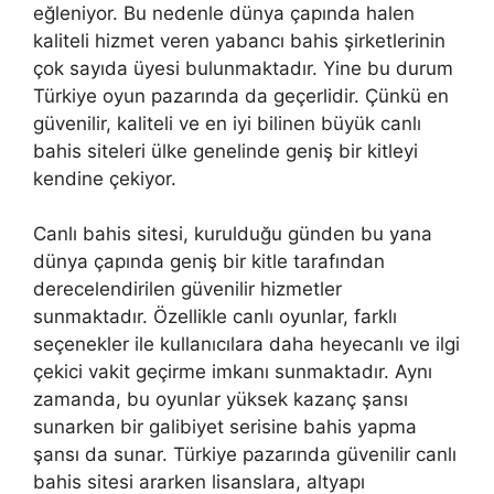
eğleniyor. Bu nedenle dünya çapında halen
kaliteli hizmet veren yabancı bahis şirketlerinin
çok sayıda üyesi bulunmaktadır. Yine bu durum
Türkiye oyun pazarında da geçerlidir. Çünkü en
güvenilir, kaliteli ve en iyi bilinen büyük canlı
bahis siteleri ülke genelinde geniş bir kitleyi
kendine çekiyor.
Canlı bahis sitesi, kurulduğu günden bu yana
dünya çapında geniş bir kitle tarafından
derecelendirilen güvenilir hizmetler
sunmaktadır. Özellikle canlı oyunlar, farklı
seçenekler ile kullanıcılara daha heyecanlı ve ilgi
çekici vakit geçirme imkanı sunmaktadır. Aynı
zamanda, bu oyunlar yüksek kazanç şansı
sunarken bir galibiyet serisine bahis yapma
şansı da sunar. Türkiye pazarında güvenilir canlı
bahis sitesi ararken lisanslara, altyapı