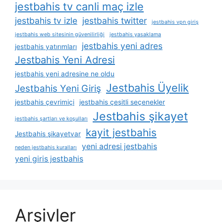
jestbahis tv canli maç izle
jestbahis tv izle
jestbahis twitter
jestbahis vpn giriş
jestbahis web sitesinin güvenilirliği
jestbahis yasaklama
jestbahis yeni adres
jestbahis yatırımları
Jestbahis Yeni Adresi
jestbahis yeni adresine ne oldu
Jestbahis Üyelik
Jestbahis Yeni Giriş
jestbahis çevrimiçi
jestbahis çeşitli seçenekler
Jestbahis şikayet
jestbahis şartları ve koşulları
kayit jestbahis
Jestbahis şikayetvar
yeni adresi jestbahis
neden jestbahis kuralları
yeni giris jestbahis
Arşivler