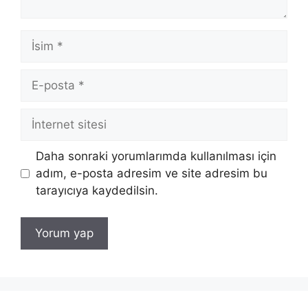
İsim
E-
posta
İnternet
sitesi
Daha sonraki yorumlarımda kullanılması için
adım, e-posta adresim ve site adresim bu
tarayıcıya kaydedilsin.