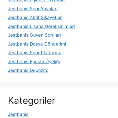
Jestbahis Spor Yuvaları
Jestbahis Aktif Şikayetler
Jestbahis Lisans Gereksinimleri
Jestbahis Güven Soruları
Jestbahis Dosya Gönderimi
Jestbahis Spor Platformu
Jestbahis Eposta Üyeliği
Jestbahis Depozito
Kategoriler
Jestbahis