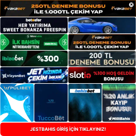
×
JESTBAHIS GİRİŞ İÇİN TIKLAYINIZ!