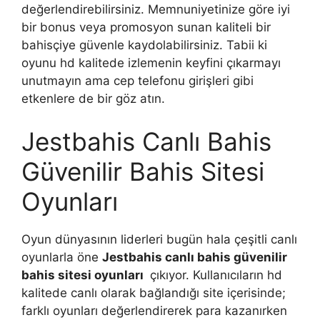
değerlendirebilirsiniz. Memnuniyetinize göre iyi
bir bonus veya promosyon sunan kaliteli bir
bahisçiye güvenle kaydolabilirsiniz. Tabii ki
oyunu hd kalitede izlemenin keyfini çıkarmayı
unutmayın ama cep telefonu girişleri gibi
etkenlere de bir göz atın.
Jestbahis Canlı Bahis
Güvenilir Bahis Sitesi
Oyunları
Oyun dünyasının liderleri bugün hala çeşitli canlı
oyunlarla öne
Jestbahis canlı bahis güvenilir
bahis sitesi oyunları
çıkıyor. Kullanıcıların hd
kalitede canlı olarak bağlandığı site içerisinde;
farklı oyunları değerlendirerek para kazanırken