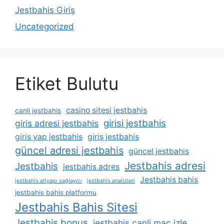
Jestbahis Giriş
Uncategorized
Etiket Bulutu
casino sitesi jestbahis
canli jestbahis
girisi jestbahis
giris adresi jestbahis
giris yap jestbahis
giriş jestbahis
güncel adresi jestbahis
güncel jestbahis
Jestbahis adresi
Jestbahis
jestbahis adres
Jestbahis bahis
jestbahis altyapı sağlayıcı
jestbahis analizleri
jestbahis bahis platformu
Jestbahis Bahis Sitesi
Jestbahis bonus
jestbahis canli maç izle