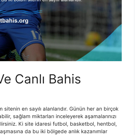
Ve Canlı Bahis
 sitenin en sayılı alanlarıdır. Günün her an birçok
abilir, sağlam miktarları inceleyerek aşamalarınızı
rsiniz. Ki site idaresi futbol, basketbol, hentbol,
şılaşmasına da bu iki bölgede anlık kazanımlar