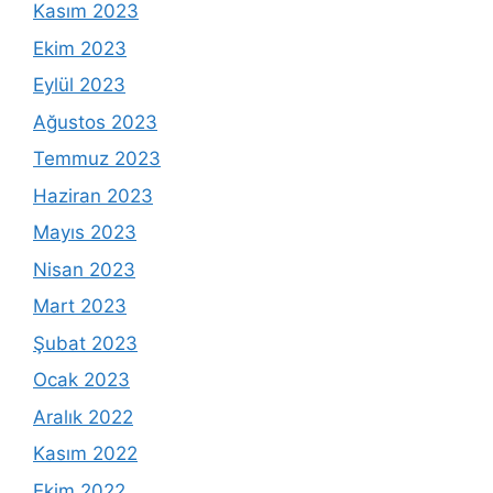
Kasım 2023
Ekim 2023
Eylül 2023
Ağustos 2023
Temmuz 2023
Haziran 2023
Mayıs 2023
Nisan 2023
Mart 2023
Şubat 2023
Ocak 2023
Aralık 2022
Kasım 2022
Ekim 2022