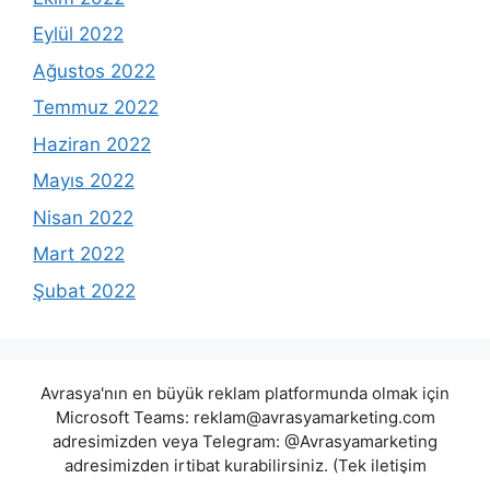
Eylül 2022
Ağustos 2022
Temmuz 2022
Haziran 2022
Mayıs 2022
Nisan 2022
Mart 2022
Şubat 2022
Avrasya'nın en büyük reklam platformunda olmak için
Microsoft Teams:
reklam@avrasyamarketing.com
adresimizden veya Telegram: @Avrasyamarketing
adresimizden irtibat kurabilirsiniz. (Tek iletişim
adreslerimiz teams / telegram ve mail adresimizdir.