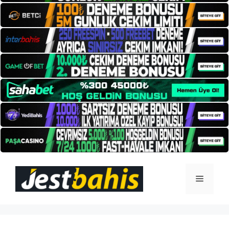
İçeriğe
atla
Menü