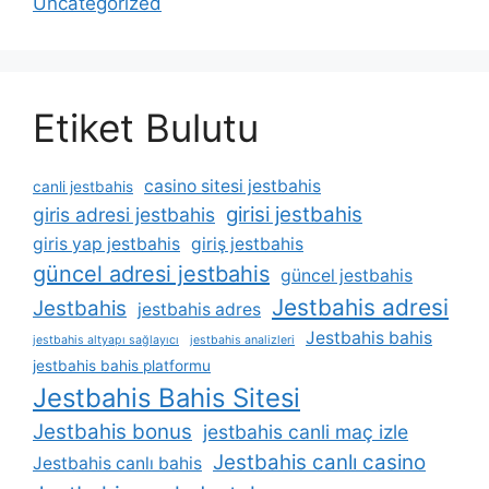
Uncategorized
Etiket Bulutu
casino sitesi jestbahis
canli jestbahis
girisi jestbahis
giris adresi jestbahis
giris yap jestbahis
giriş jestbahis
güncel adresi jestbahis
güncel jestbahis
Jestbahis adresi
Jestbahis
jestbahis adres
Jestbahis bahis
jestbahis altyapı sağlayıcı
jestbahis analizleri
jestbahis bahis platformu
Jestbahis Bahis Sitesi
Jestbahis bonus
jestbahis canli maç izle
Jestbahis canlı casino
Jestbahis canlı bahis