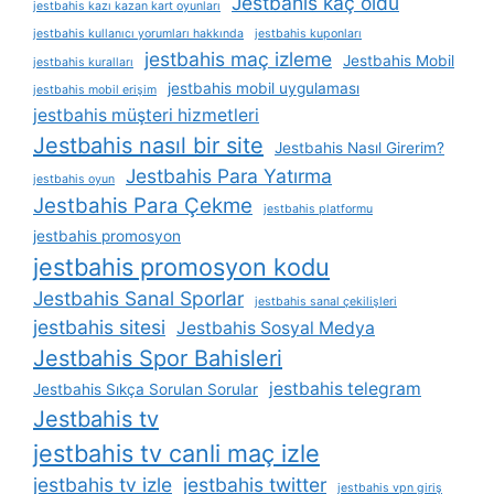
Jestbahis kaç oldu
jestbahis kazı kazan kart oyunları
jestbahis kullanıcı yorumları hakkında
jestbahis kuponları
jestbahis maç izleme
Jestbahis Mobil
jestbahis kuralları
jestbahis mobil uygulaması
jestbahis mobil erişim
jestbahis müşteri hizmetleri
Jestbahis nasıl bir site
Jestbahis Nasıl Girerim?
Jestbahis Para Yatırma
jestbahis oyun
Jestbahis Para Çekme
jestbahis platformu
jestbahis promosyon
jestbahis promosyon kodu
Jestbahis Sanal Sporlar
jestbahis sanal çekilişleri
jestbahis sitesi
Jestbahis Sosyal Medya
Jestbahis Spor Bahisleri
jestbahis telegram
Jestbahis Sıkça Sorulan Sorular
Jestbahis tv
jestbahis tv canli maç izle
jestbahis tv izle
jestbahis twitter
jestbahis vpn giriş