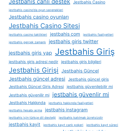
Jestbahis canlı destek
Jestbahis Casino
jestbahis casino'da oyun seçenekleri
Jestbahis casino oyunları
Jestbahis Casino Sitesi
jestbahis com
jestbahis casino taktikleri
jestbahis faaliyetleri
jestbahis giris twitter
jestbahis gerçek zamanlı
Jestbahis Giriş
jestbahis giris yap
jestbahis giriş adresi nedir
jestbahis giriş bilgileri
Jestbahis Girişi
Jestbahis Güncel
Jestbahis güncel adresi
Jestbahis güncel giriş
Jestbahis Güncel Giriş Adresi
jestbahis güvenilebilir mi
jestbahis güvenlir mi
Jestbahis güvenilir mi
Jestbahis Hakkında
jestbahis hakkında faaliyetleri
jestbahis instagram
jestbahis hesabı açma
jestbahis i̇çin türkçe dil desteği
jestbahis katılmak ücretsizdir
jestbahis kayit
jestbahis kayıt canlı pokeri
jestbahis kayıt süreci