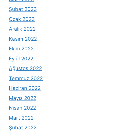
Şubat 2023
Ocak 2023
Aralık 2022
Kasım 2022
Ekim 2022
Eylül 2022
Ağustos 2022
Temmuz 2022
Haziran 2022
Mayıs 2022
Nisan 2022
Mart 2022
Şubat 2022