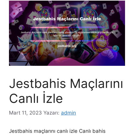
Jestbahis Maçlarını
Canlı İzle
Mart 11, 2023
Yazarı:
admin
Jestbahis maçlarını canlı izle Canlı bahis