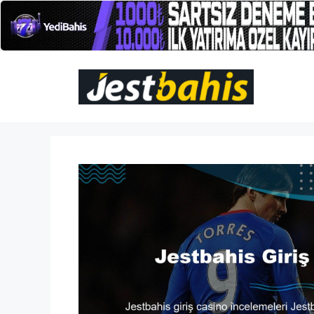
İçeriğe
atla