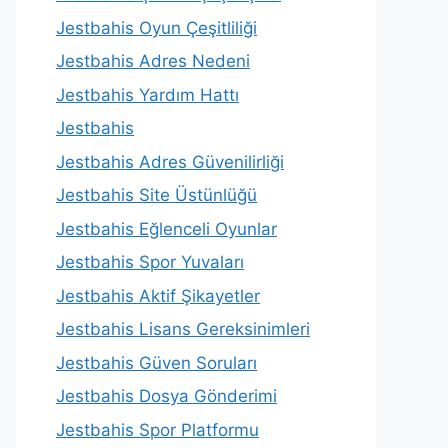
Jestbahis Oyun Çeşitliliği
Jestbahis Adres Nedeni
Jestbahis Yardım Hattı
Jestbahis
Jestbahis Adres Güvenilirliği
Jestbahis Site Üstünlüğü
Jestbahis Eğlenceli Oyunlar
Jestbahis Spor Yuvaları
Jestbahis Aktif Şikayetler
Jestbahis Lisans Gereksinimleri
Jestbahis Güven Soruları
Jestbahis Dosya Gönderimi
Jestbahis Spor Platformu