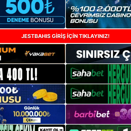
JESTBAHIS GİRİŞ İÇİN TIKLAYINIZ!