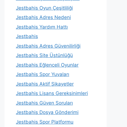
Jestbahis Oyun Çeşitliliği
Jestbahis Adres Nedeni
Jestbahis Yardım Hattı
Jestbahis
Jestbahis Adres Güvenilirliği
Jestbahis Site Üstünlüğü
Jestbahis Eğlenceli Oyunlar
Jestbahis Spor Yuvaları
Jestbahis Aktif Şikayetler
Jestbahis Lisans Gereksinimleri
Jestbahis Güven Soruları
Jestbahis Dosya Gönderimi
Jestbahis Spor Platformu