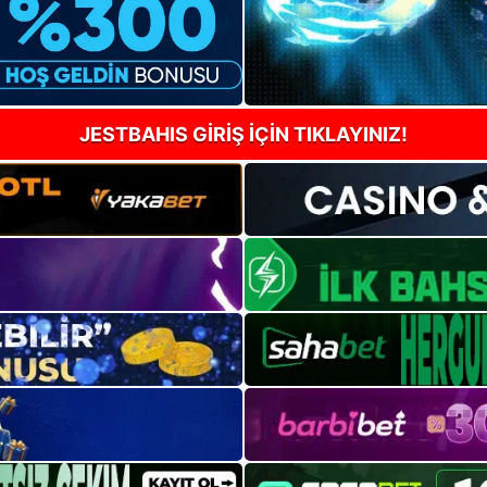
JESTBAHIS GİRİŞ İÇİN TIKLAYINIZ!