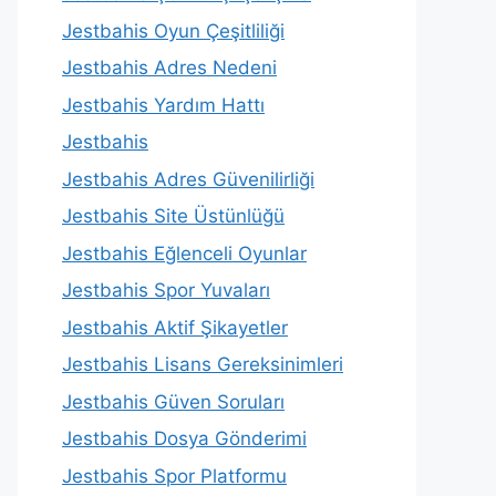
Jestbahis Oyun Çeşitliliği
Jestbahis Adres Nedeni
Jestbahis Yardım Hattı
Jestbahis
Jestbahis Adres Güvenilirliği
Jestbahis Site Üstünlüğü
Jestbahis Eğlenceli Oyunlar
Jestbahis Spor Yuvaları
Jestbahis Aktif Şikayetler
Jestbahis Lisans Gereksinimleri
Jestbahis Güven Soruları
Jestbahis Dosya Gönderimi
Jestbahis Spor Platformu