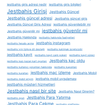
jestbahis giriş adresi nedir
jestbahis giriş bilgileri
Jestbahis Girişi
Jestbahis Güncel
Jestbahis güncel adresi
Jestbahis güncel giriş
Jestbahis Güncel Giriş Adresi
jestbahis güvenilebilir mi
jestbahis güvenlir mi
Jestbahis güvenilir mi
Jestbahis Hakkında
jestbahis hakkında faaliyetleri
jestbahis instagram
jestbahis hesabı açma
jestbahis i̇çin türkçe dil desteği
jestbahis katılmak ücretsizdir
jestbahis kayit
jestbahis kayıt canlı pokeri
jestbahis kayıt süreci
Jestbahis kaç oldu
jestbahis kazı kazan kart oyunları
jestbahis kullanıcı yorumları hakkında
jestbahis kuponları
jestbahis maç izleme
Jestbahis Mobil
jestbahis kuralları
jestbahis mobil uygulaması
jestbahis mobil erişim
jestbahis müşteri hizmetleri
Jestbahis nasıl bir site
Jestbahis Nasıl Girerim?
Jestbahis Para Yatırma
jestbahis oyun
Jestbahis Para Çekme
jestbahis platformu