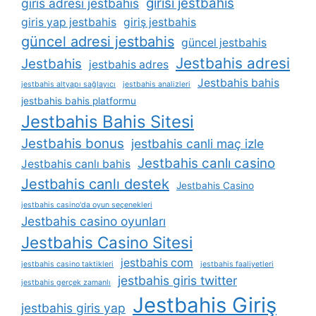
girisi jestbahis
giris adresi jestbahis
giris yap jestbahis
giriş jestbahis
güncel adresi jestbahis
güncel jestbahis
Jestbahis adresi
Jestbahis
jestbahis adres
Jestbahis bahis
jestbahis altyapı sağlayıcı
jestbahis analizleri
jestbahis bahis platformu
Jestbahis Bahis Sitesi
Jestbahis bonus
jestbahis canli maç izle
Jestbahis canlı casino
Jestbahis canlı bahis
Jestbahis canlı destek
Jestbahis Casino
jestbahis casino'da oyun seçenekleri
Jestbahis casino oyunları
Jestbahis Casino Sitesi
jestbahis com
jestbahis casino taktikleri
jestbahis faaliyetleri
jestbahis giris twitter
jestbahis gerçek zamanlı
Jestbahis Giriş
jestbahis giris yap