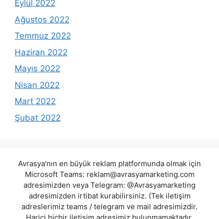
Eylül 2022
Ağustos 2022
Temmuz 2022
Haziran 2022
Mayıs 2022
Nisan 2022
Mart 2022
Şubat 2022
Avrasya'nın en büyük reklam platformunda olmak için
Microsoft Teams:
reklam@avrasyamarketing.com
adresimizden veya Telegram: @Avrasyamarketing
adresimizden irtibat kurabilirsiniz. (Tek iletişim
adreslerimiz teams / telegram ve mail adresimizdir.
Harici hiçbir iletişim adresimiz bulunmamaktadır.