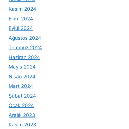
Kasım 2024
Ekim 2024
Eylül 2024
Ağustos 2024
Temmuz 2024
Haziran 2024
Mayıs 2024
Nisan 2024
Mart 2024
Şubat 2024
Ocak 2024
Aralık 2023
Kasım 2023