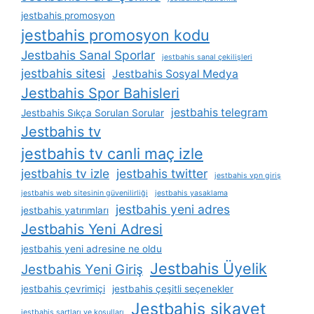
jestbahis promosyon
jestbahis promosyon kodu
Jestbahis Sanal Sporlar
jestbahis sanal çekilişleri
jestbahis sitesi
Jestbahis Sosyal Medya
Jestbahis Spor Bahisleri
jestbahis telegram
Jestbahis Sıkça Sorulan Sorular
Jestbahis tv
jestbahis tv canli maç izle
jestbahis tv izle
jestbahis twitter
jestbahis vpn giriş
jestbahis web sitesinin güvenilirliği
jestbahis yasaklama
jestbahis yeni adres
jestbahis yatırımları
Jestbahis Yeni Adresi
jestbahis yeni adresine ne oldu
Jestbahis Üyelik
Jestbahis Yeni Giriş
jestbahis çevrimiçi
jestbahis çeşitli seçenekler
Jestbahis şikayet
jestbahis şartları ve koşulları