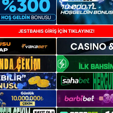
JESTBAHIS GİRİŞ İÇİN TIKLAYINIZ!