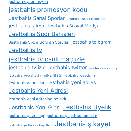
jestbahis promosyon
jestbahis promosyon kodu
Jestbahis Sanal Sporlar
jestbahis sanal çekilişleri
jestbahis sitesi
Jestbahis Sosyal Medya
Jestbahis Spor Bahisleri
jestbahis telegram
Jestbahis Sıkça Sorulan Sorular
Jestbahis tv
jestbahis tv canli maç izle
jestbahis tv izle
jestbahis twitter
jestbahis vpn giriş
jestbahis web sitesinin güvenilirliği
jestbahis yasaklama
jestbahis yeni adres
jestbahis yatırımları
Jestbahis Yeni Adresi
jestbahis yeni adresine ne oldu
Jestbahis Üyelik
Jestbahis Yeni Giriş
jestbahis çevrimiçi
jestbahis çeşitli seçenekler
Jestbahis şikayet
jestbahis şartları ve koşulları