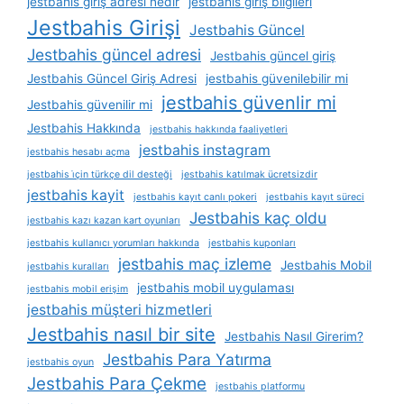
jestbahis giriş adresi nedir
jestbahis giriş bilgileri
Jestbahis Girişi
Jestbahis Güncel
Jestbahis güncel adresi
Jestbahis güncel giriş
Jestbahis Güncel Giriş Adresi
jestbahis güvenilebilir mi
jestbahis güvenlir mi
Jestbahis güvenilir mi
Jestbahis Hakkında
jestbahis hakkında faaliyetleri
jestbahis instagram
jestbahis hesabı açma
jestbahis i̇çin türkçe dil desteği
jestbahis katılmak ücretsizdir
jestbahis kayit
jestbahis kayıt canlı pokeri
jestbahis kayıt süreci
Jestbahis kaç oldu
jestbahis kazı kazan kart oyunları
jestbahis kullanıcı yorumları hakkında
jestbahis kuponları
jestbahis maç izleme
Jestbahis Mobil
jestbahis kuralları
jestbahis mobil uygulaması
jestbahis mobil erişim
jestbahis müşteri hizmetleri
Jestbahis nasıl bir site
Jestbahis Nasıl Girerim?
Jestbahis Para Yatırma
jestbahis oyun
Jestbahis Para Çekme
jestbahis platformu