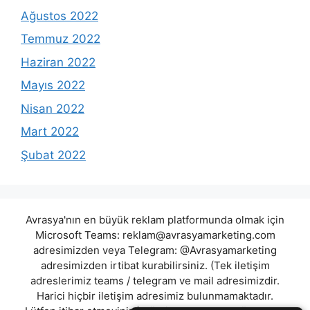
Ağustos 2022
Temmuz 2022
Haziran 2022
Mayıs 2022
Nisan 2022
Mart 2022
Şubat 2022
Avrasya'nın en büyük reklam platformunda olmak için
Microsoft Teams:
reklam@avrasyamarketing.com
adresimizden veya Telegram: @Avrasyamarketing
adresimizden irtibat kurabilirsiniz. (Tek iletişim
adreslerimiz teams / telegram ve mail adresimizdir.
Harici hiçbir iletişim adresimiz bulunmamaktadır.