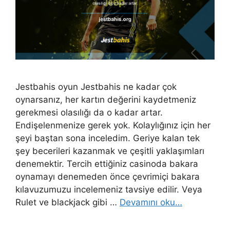
Jestbahis oyun Jestbahis ne kadar çok
oynarsanız, her kartın değerini kaydetmeniz
gerekmesi olasılığı da o kadar artar.
Endişelenmenize gerek yok. Kolaylığınız için her
şeyi baştan sona inceledim. Geriye kalan tek
şey becerileri kazanmak ve çeşitli yaklaşımları
denemektir. Tercih ettiğiniz casinoda bakara
oynamayı denemeden önce çevrimiçi bakara
kılavuzumuzu incelemeniz tavsiye edilir. Veya
Rulet ve blackjack gibi …
Devamını oku…