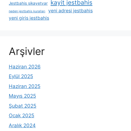
kayit jestbahis
Jestbahis şikayetvar
yeni adresi jestbahis
neden jestbahis kuralları
yeni giris jestbahis
Arşivler
Haziran 2026
Eylül 2025
Haziran 2025
Mayıs 2025
Şubat 2025
Ocak 2025
Aralık 2024