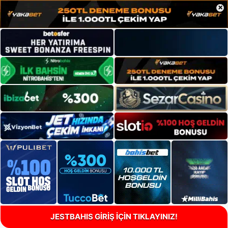
×
JESTBAHIS GİRİŞ İÇİN TIKLAYINIZ!