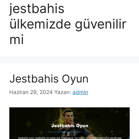
jestbahis
ülkemizde güvenilir
mi
Jestbahis Oyun
Haziran 29, 2024
Yazarı:
admin