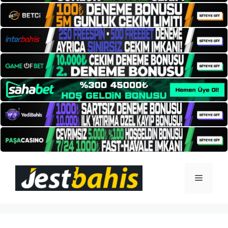
İçeriğe
atla
Menü